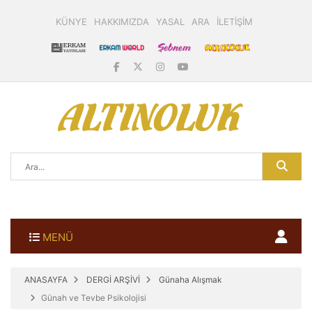
KÜNYE
HAKKIMIZDA
YASAL
ARA
İLETİŞİM
MENÜ
ANASAYFA
DERGİ ARŞİVİ
Günaha Alışmak
Günah ve Tevbe Psikolojisi