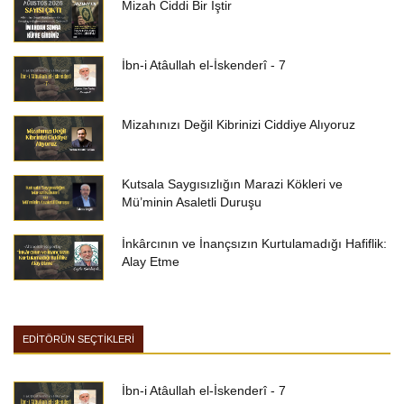
Mizah Ciddi Bir İştir
İbn-i Atâullah el-İskenderî - 7
Mizahınızı Değil Kibrinizi Ciddiye Alıyoruz
Kutsala Saygısızlığın Marazi Kökleri ve
Mü’minin Asaletli Duruşu
İnkârcının ve İnançsızın Kurtulamadığı Hafiflik:
Alay Etme
EDİTÖRÜN SEÇTİKLERİ
İbn-i Atâullah el-İskenderî - 7