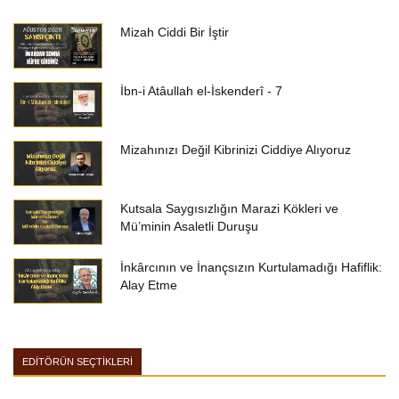
Mizah Ciddi Bir İştir
İbn-i Atâullah el-İskenderî - 7
Mizahınızı Değil Kibrinizi Ciddiye Alıyoruz
Kutsala Saygısızlığın Marazi Kökleri ve
Mü’minin Asaletli Duruşu
İnkârcının ve İnançsızın Kurtulamadığı Hafiflik:
Alay Etme
EDİTÖRÜN SEÇTİKLERİ