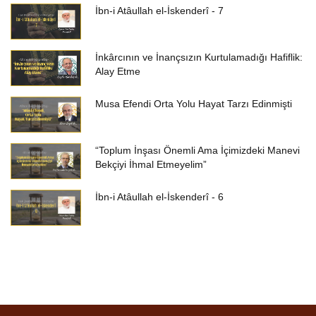
İbn-i Atâullah el-İskenderî - 7
İnkârcının ve İnançsızın Kurtulamadığı Hafiflik:
Alay Etme
Musa Efendi Orta Yolu Hayat Tarzı Edinmişti
“Toplum İnşası Önemli Ama İçimizdeki Manevi
Bekçiyi İhmal Etmeyelim”
İbn-i Atâullah el-İskenderî - 6