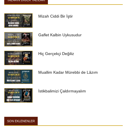
YAZARIN DIĞER YAZILARI
Mizah Ciddi Bir İştir
Gaflet Kalbin Uykusudur
Hiç Gerçekçi Değiliz
Muallim Kadar Mürebbi de Lâzım
İstikbalimizi Çaldırmayalım
SON EKLENENLER