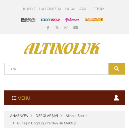
KÜNYE
HAKKIMIZDA
YASAL
ARA
İLETİŞİM
MENÜ
ANASAYFA
DERGİ ARŞİVİ
Allah'a Sarılın
Güneşin Doğduğu Yerden Bir Mektup