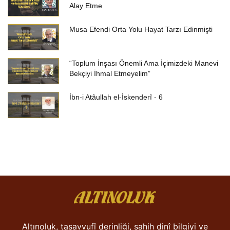
Alay Etme
Musa Efendi Orta Yolu Hayat Tarzı Edinmişti
“Toplum İnşası Önemli Ama İçimizdeki Manevi
Bekçiyi İhmal Etmeyelim”
İbn-i Atâullah el-İskenderî - 6
Altınoluk, tasavvufî derinliği, sahih dinî bilgiyi ve