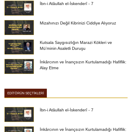
İbn-i Atâullah el-İskenderî - 7
Mizahınızı Değil Kibrinizi Ciddiye Alıyoruz
Kutsala Saygısızlığın Marazi Kökleri ve
Mü’minin Asaletli Duruşu
İnkârcının ve İnançsızın Kurtulamadığı Hafiflik:
Alay Etme
EDİTÖRÜN SEÇTİKLERİ
İbn-i Atâullah el-İskenderî - 7
İnkârcının ve İnançsızın Kurtulamadığı Hafiflik: