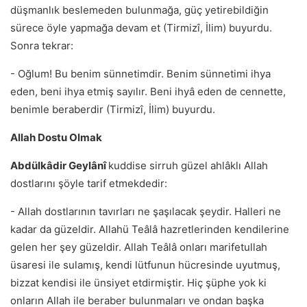
düşmanlık beslemeden bulunmağa, güç yetirebildiğin
sürece öyle yapmağa devam et (Tirmizî, İlim) buyurdu.
Sonra tekrar:
- Oğlum! Bu benim sünnetimdir. Benim sünnetimi ihya
eden, beni ihya etmiş sayılır. Beni ihyâ eden de cennette,
benimle beraberdir (Tirmizî, İlim) buyurdu.
Allah Dostu Olmak
Abdülkâdir Geylânî
kuddise sirruh güzel ahlâklı Allah
dostlarını şöyle tarif etmekdedir:
- Allah dostlarının tavırları ne şaşılacak şeydir. Halleri ne
kadar da güzeldir. Allahü Teâlâ hazretlerinden kendilerine
gelen her şey güzeldir. Allah Teâlâ onları marifetullah
üsaresi ile sulamış, kendi lütfunun hücresinde uyutmuş,
bizzat kendisi ile ünsiyet etdirmiştir. Hiç şüphe yok ki
onların Allah ile beraber bulunmaları ve ondan başka