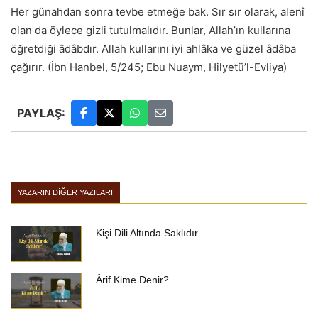
Her günahdan sonra tevbe etmeğe bak. Sır sır olarak, alenî
olan da öylece gizli tutulmalıdır. Bunlar, Allah’ın kullarına
öğretdiği âdâbdır. Allah kullarını iyi ahlâka ve güzel âdâba
çağırır. (İbn Hanbel, 5/245; Ebu Nuaym, Hilyetü’l-Evliya)
PAYLAŞ:
YAZARIN DIĞER YAZILARI
Kişi Dili Altında Saklıdır
Ârif Kime Denir?