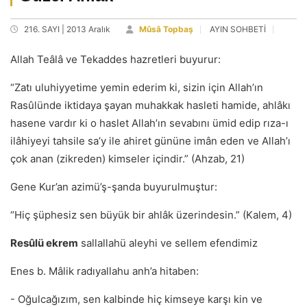
216. SAYI | 2013 Aralık
Mûsâ Topbaş
AYIN SOHBETİ
Allah Teâlâ ve Tekaddes hazretleri buyurur:
“Zatı uluhiyyetime yemin ederim ki, sizin için Allah’ın
Rasûlünde iktidaya şayan muhakkak hasleti hamide, ahlâkı
hasene vardır ki o haslet Allah’ın sevabını ümid edip rıza-ı
ilâhiyeyi tahsile sa’y ile ahiret gününe imân eden ve Allah’ı
çok anan (zikreden) kimseler içindir.” (Ahzab, 21)
Gene Kur’an azimü’ş-şanda buyurulmuştur:
“Hiç şüphesiz sen büyük bir ahlâk üzerindesin.” (Kalem, 4)
Resûlü ekrem
sallallahü aleyhi ve sellem efendimiz
Enes b. Mâlik radıyallahu anh’a hitaben:
- Oğulcağızım, sen kalbinde hiç kimseye karşı kin ve