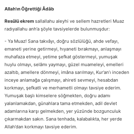
Allah'ın Öğrettiği Âdâb
Resûlü ekrem
sallallahu aleyhi ve sellem hazretleri Muaz
radıyallahu anh’a şöyle tavsiyelerde bulunmuşdur:
- Ya Muaz! Sana takvâyı, doğru sözlülüğü, ahde vefayı,
emaneti yerine getirmeyi, hıyaneti bırakmayı, anlaşmayı
muhafaza etmeyi, yetime şefkat göstermeyi, yumuşak
huylu olmayı, selâmı yaymayı, güzel muameleyi, emelleri
azaltıb, amellere dönmeyi, imâna sarılmayı, Kur’an’ı inceden
inceye anlamağa çalışmayı, ahireti sevmeyi, hesabdan
korkmayı, şefkatli ve merhametli olmayı tavsiye ederim.
Yumuşak başlı kimselere söğmekten, doğru adamı
yalanlamakdan, günahlara tama etmekden, adil devlet
adamlarına karşı gelmekden, yer yüzünde bozgunculuk
çıkarmakdan sakın. Sana tenhada, kalabalıkta, her yerde
Allah’dan korkmayı tavsiye ederim.