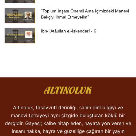
“Toplum İnşası Önemli Ama İçimizdeki Manevi
Bekçiyi İhmal Etmeyelim”
İbn-i Atâullah el-İskenderî - 6
Altınoluk, tasavvufî derinliği, sahih dinî bilgiyi ve
manevi terbiyeyi aynı çizgide buluşturan köklü bir
dergidir. Gayesi; kalbe hitap eden, hayata yön veren ve
insanı hakka, hayra ve güzelliğe çağıran bir yayın