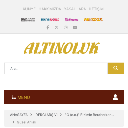
KÜNYE
HAKKIMIZDA
YASAL
ARA
İLETİŞİM
MENÜ
ANASAYFA
DERGİ ARŞİVİ
"O (c.c.)" Bizimle Beraberken...
Güzel Ahlâk