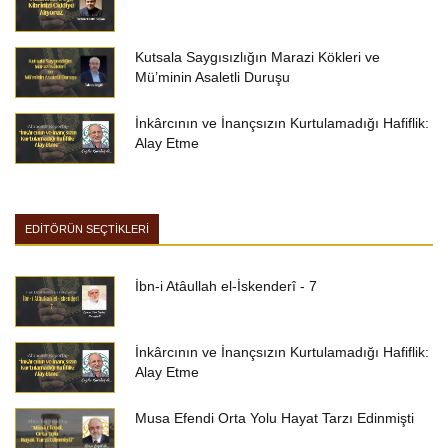
Kutsala Saygısızlığın Marazi Kökleri ve
Mü’minin Asaletli Duruşu
İnkârcının ve İnançsızın Kurtulamadığı Hafiflik:
Alay Etme
EDİTÖRÜN SEÇTİKLERİ
İbn-i Atâullah el-İskenderî - 7
İnkârcının ve İnançsızın Kurtulamadığı Hafiflik:
Alay Etme
Musa Efendi Orta Yolu Hayat Tarzı Edinmişti