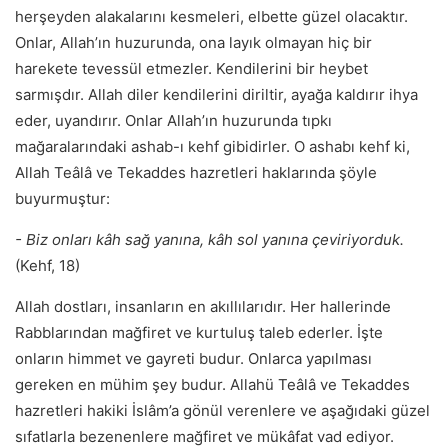
herşeyden alakalarını kesmeleri, elbette güzel olacaktır.
Onlar, Allah’ın huzurunda, ona layık olmayan hiç bir
harekete tevessül etmezler. Kendilerini bir heybet
sarmışdır. Allah diler kendilerini diriltir, ayağa kaldırır ihya
eder, uyandırır. Onlar Allah’ın huzurunda tıpkı
mağaralarındaki ashab-ı kehf gibidirler. O ashabı kehf ki,
Allah Teâlâ ve Tekaddes hazretleri haklarında şöyle
buyurmuştur:
- Biz onları kâh sağ yanına, kâh sol yanına çeviriyorduk.
(Kehf, 18)
Allah dostları, insanların en akıllılarıdır. Her hallerinde
Rabblarından mağfiret ve kurtuluş taleb ederler. İşte
onların himmet ve gayreti budur. Onlarca yapılması
gereken en mühim şey budur. Allahü Teâlâ ve Tekaddes
hazretleri hakiki İslâm’a gönül verenlere ve aşağıdaki güzel
sıfatlarla bezenenlere mağfiret ve mükâfat vad ediyor.