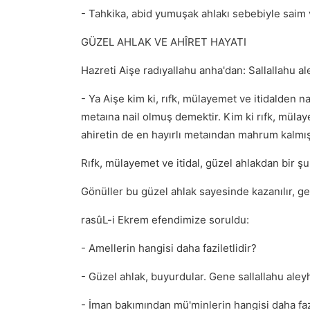
- Tahkika, abid yumuşak ahlakı sebebiyle saim 
GÜZEL AHLAK VE AHÎRET HAYATI
Hazreti Aişe radıyallahu anha'dan: Sallallahu a
- Ya Aişe kim ki, rıfk, mülayemet ve itidalden na
metaına nail olmuş demektir. Kim ki rıfk, müla
ahiretin de en hayırlı metaından mahrum kalmı
Rıfk, mülayemet ve itidal, güzel ahlakdan bir şu
Gönüller bu güzel ahlak sayesinde kazanılır, g
rasûL-i Ekrem efendimize soruldu:
- Amellerin hangisi daha faziletlidir?
- Güzel ahlak, buyurdular. Gene sallallahu aley
- İman bakımından mü'minlerin hangisi daha fazi