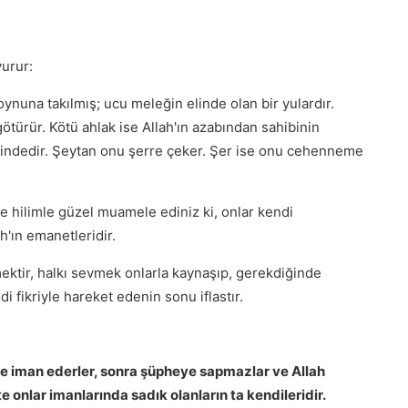
urur:
oynuna takılmış; ucu meleğin elinde olan bir yulardır.
türür. Kötü ahlak ise Allah'ın azabından sahibinin
 elindedir. Şeytan onu şerre çeker. Şer ise onu cehenneme
l ve hilimle güzel muamele ediniz ki, onlar kendi
h'ın emanetleridir.
mektir, halkı sevmek onlarla kaynaşıp, gerekdiğinde
i fikriyle hareket edenin sonu iflastır.
üne iman ederler, sonra şüpheye sapmazlar ve Allah
e onlar imanlarında sadık olanların ta kendileridir.