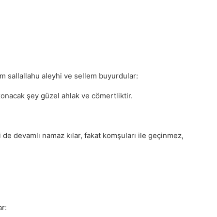
m sallallahu aleyhi ve sellem buyurdular:
konacak şey güzel ahlak ve cömertliktir.
ri de devamlı namaz kılar, fakat komşuları ile geçinmez,
r: