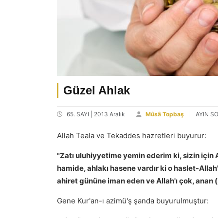
Güzel Ahlak
65. SAYI | 2013 Aralık
Mûsâ Topbaş
AYIN S
Allah Teala ve Tekaddes hazretleri buyurur:
"Zatı uluhiyyetime yemin ederim ki, sizin içi
hamide, ahlakı hasene vardır ki o haslet-Allah'ı
ahiret gününe iman eden ve Allah'ı çok, anan (
Gene Kur'an-ı azimü'ş şanda buyurulmuştur: