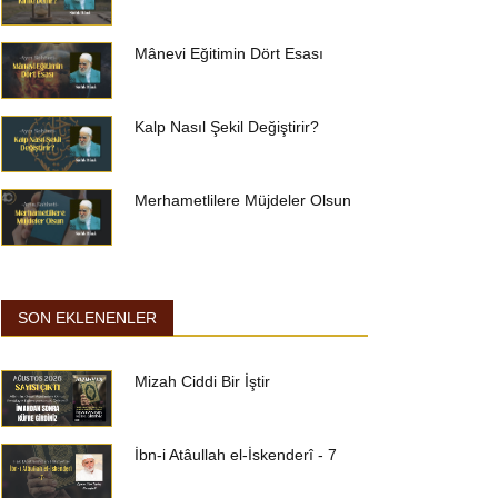
Mânevi Eğitimin Dört Esası
Kalp Nasıl Şekil Değiştirir?
Merhametlilere Müjdeler Olsun
SON EKLENENLER
Mizah Ciddi Bir İştir
İbn-i Atâullah el-İskenderî - 7