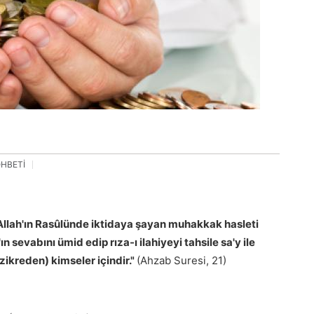
OHBETİ
n Allah'ın Rasûlünde iktidaya şayan muhakkak hasleti
n sevabını ümid edip rıza-ı ilahiyeyi tahsile sa'y ile
zikreden) kimseler içindir."
(Ahzab Suresi, 21)