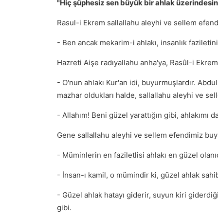
"Hiç şüphesiz sen büyük bir ahlak üzerindesin
Rasul-i Ekrem sallallahu aleyhi ve sellem efend
- Ben ancak mekarim-i ahlakı, insanlık fazileti
Hazreti Aişe radıyallahu anha'ya, Rasûl-i Ekre
- O'nun ahlakı Kur'an idi, buyurmuşlardır. Abdul
mazhar oldukları halde, sallallahu aleyhi ve sel
- Allahım! Beni güzel yarattığın gibi, ahlakımı da
Gene sallallahu aleyhi ve sellem efendimiz buy
- Müminlerin en faziletlisi ahlakı en güzel olanıd
- İnsan-ı kamil, o mümindir ki, güzel ahlak sahib
- Güzel ahlak hatayı giderir, suyun kiri giderdiğ
gibi.