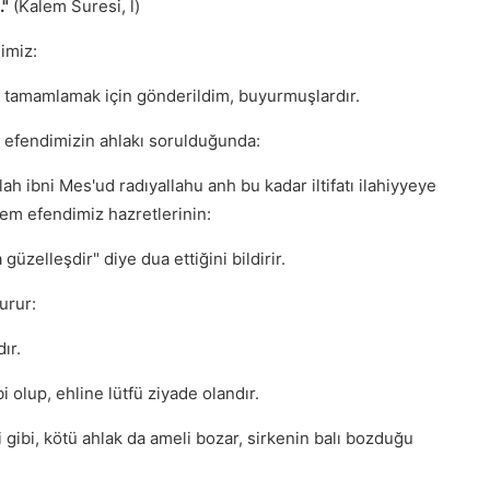
."
(Kalem Suresi, l)
imiz:
ni tamamlamak için gönderildim, buyurmuşlardır.
m efendimizin ahlakı sorulduğunda:
lah ibni Mes'ud radıyallahu anh bu kadar iltifatı ilahiyyeye
lem efendimiz hazretlerinin:
 güzelleşdir" diye dua ettiğini bildirir.
urur:
ır.
i olup, ehline lütfü ziyade olandır.
i gibi, kötü ahlak da ameli bozar, sirkenin balı bozduğu