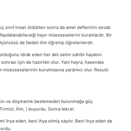
 üç sınıf insan öldükten sonra da amel defterinin sevab
ı faydalanabileceği hayır müesseselerini kuranlardır. Bir
 Üçüncüsü de faideli ilim öğrenip öğretenlerdir.
lduğunu idrak eden her aklı selim sahibi hayatını
 sonrası için de hazırlıklı olur. Yani hayra, hasenata
r ilim müesseselerinin kurulmasına yardımcı olur. Resulü
ı kin ve düşmanlık beslemeden bulunmağa güç
irmizi, İlim, ) buyurdu. Sonra tekrar:
 ihya eden, beni ihya etmiş sayılır. Beni ihya eden de
yurdu.