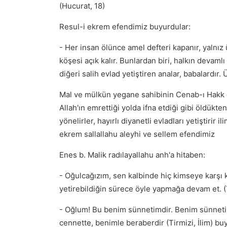
(Hucurat, 18)
Resul-i ekrem efendimiz buyurdular:
- Her insan ölünce amel defteri kapanır, yalnız
köşesi açık kalır. Bunlardan biri, halkın devaml
diğeri salih evlad yetiştiren analar, babalardır.
Mal ve mülkün yegane sahibinin Cenab-ı Hakk o
Allah'ın emrettiği yolda ifna etdiği gibi öldükten
yönelirler, hayırlı diyanetli evladları yetiştiri
ekrem sallallahu aleyhi ve sellem efendimiz
Enes b. Malik radılayallahu anh'a hitaben:
- Oğulcağızım, sen kalbinde hiç kimseye karş
yetirebildiğin sürece öyle yapmağa devam et. (T
- Oğlum! Bu benim sünnetimdir. Benim sünnetimi
cennette, benimle beraberdir (Tirmizi, İlim) bu