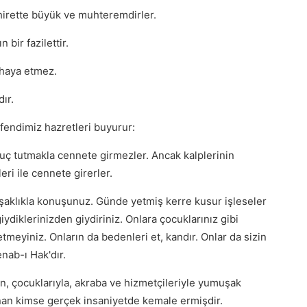
hirette büyük ve muhteremdirler.
bir fazilettir.
 haya etmez.
ır.
efendimiz hazretleri buyurur:
ç tutmakla cennete girmezler. Ancak kalplerinin
ri ile cennete girerler.
muşaklıkla konuşunuz. Günde yetmiş kerre kusur işleseler
iydiklerinizden giydiriniz. Onlara çocuklarınız gibi
tmeyiniz. Onların da bedenleri et, kandır. Onlar da sizin
nab-ı Hak'dır.
en, çocuklarıyla, akraba ve hizmetçileriyle yumuşak
unan kimse gerçek insaniyetde kemale ermişdir.