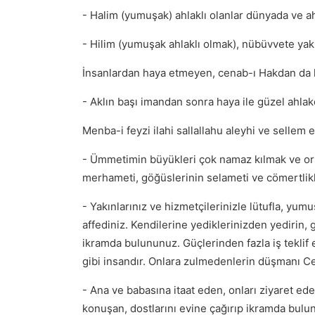
- Halim (yumuşak) ahlaklı olanlar dünyada ve a
- Hilim (yumuşak ahlaklı olmak), nübüvvete yakın 
İnsanlardan haya etmeyen, cenab-ı Hakdan da
- Aklın başı imandan sonra haya ile güzel ahlakd
Menba-i feyzi ilahi sallallahu aleyhi ve sellem 
- Ümmetimin büyükleri çok namaz kılmak ve oru
merhameti, göğüslerinin selameti ve cömertlikle
- Yakınlarınız ve hizmetçilerinizle lütufla, yu
affediniz. Kendilerine yediklerinizden yedirin, g
ikramda bulununuz. Güçlerinden fazla iş teklif e
gibi insandır. Onlara zulmedenlerin düşmanı Ce
- Ana ve babasına itaat eden, onları ziyaret ed
konuşan, dostlarını evine çağırıp ikramda bul