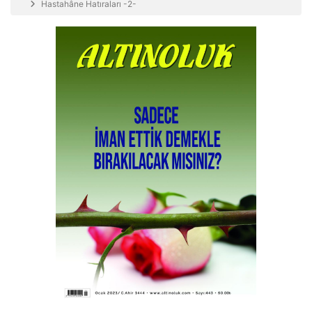
Hastahâne Hatıraları -2-