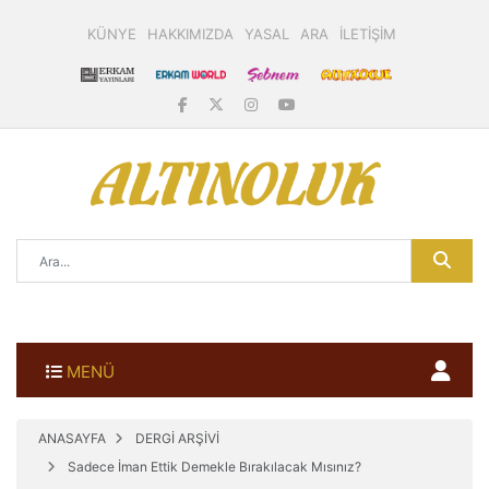
KÜNYE
HAKKIMIZDA
YASAL
ARA
İLETİŞİM
MENÜ
ANASAYFA
DERGİ ARŞİVİ
Sadece İman Ettik Demekle Bırakılacak Mısınız?