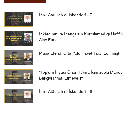
İbn-i Atâullah el-İskenderî - 7
İnkârcının ve İnançsızın Kurtulamadığı Hafiflik:
Alay Etme
Musa Efendi Orta Yolu Hayat Tarzı Edinmişti
“Toplum İnşası Önemli Ama İçimizdeki Manevi
Bekçiyi İhmal Etmeyelim”
İbn-i Atâullah el-İskenderî - 6