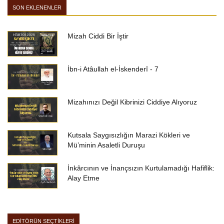
SON EKLENENLER
Mizah Ciddi Bir İştir
İbn-i Atâullah el-İskenderî - 7
Mizahınızı Değil Kibrinizi Ciddiye Alıyoruz
Kutsala Saygısızlığın Marazi Kökleri ve
Mü’minin Asaletli Duruşu
İnkârcının ve İnançsızın Kurtulamadığı Hafiflik:
Alay Etme
EDİTÖRÜN SEÇTİKLERİ