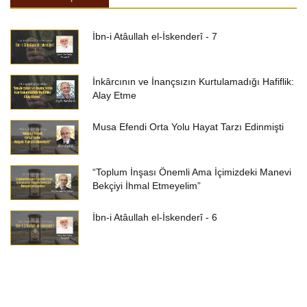
İbn-i Atâullah el-İskenderî - 7
İnkârcının ve İnançsızın Kurtulamadığı Hafiflik:
Alay Etme
Musa Efendi Orta Yolu Hayat Tarzı Edinmişti
“Toplum İnşası Önemli Ama İçimizdeki Manevi
Bekçiyi İhmal Etmeyelim”
İbn-i Atâullah el-İskenderî - 6