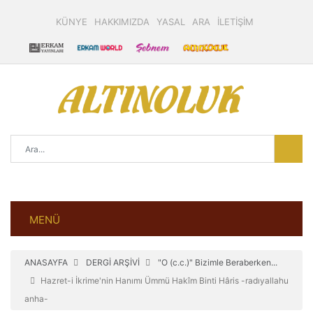
KÜNYE
HAKKIMIZDA
YASAL
ARA
İLETİŞİM
MENÜ
ANASAYFA
DERGİ ARŞİVİ
"O (c.c.)" Bizimle Beraberken...
Hazret-i İkrime'nin Hanımı Ümmü Hakîm Binti Hâris -radıyallahu
anha-