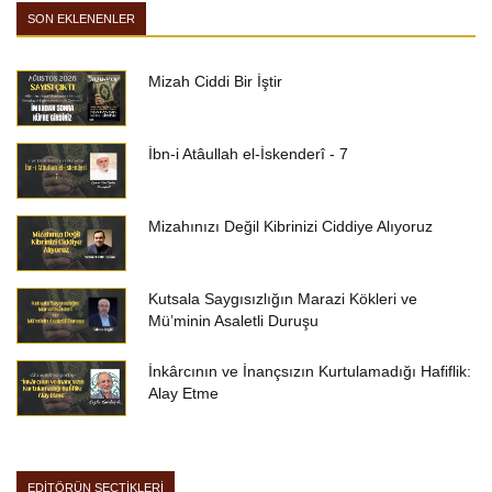
SON EKLENENLER
Mizah Ciddi Bir İştir
İbn-i Atâullah el-İskenderî - 7
Mizahınızı Değil Kibrinizi Ciddiye Alıyoruz
Kutsala Saygısızlığın Marazi Kökleri ve
Mü’minin Asaletli Duruşu
İnkârcının ve İnançsızın Kurtulamadığı Hafiflik:
Alay Etme
EDİTÖRÜN SEÇTİKLERİ