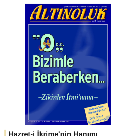
Hazret-i İkrime'nin Hanımı