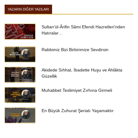
YAZARIN DIĞER YAZILARI
Sultan’ül-Ârifin Sâmi Efendi Hazretleri’nden
Hatıralar…
Rabbimiz Bizi Birbirimize Sevdirsin
Akidede Sıhhat, İbadette Huşu ve Ahlâkta
Güzellik
Muhabbet Teslimiyet Zırhına Girmeli
En Büyük Zuhurat Şeriatı Yaşamaktır