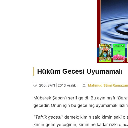
Hüküm Gecesi Uyumamalı
200. SAYI | 2013 Aralık
Mahmud Sâmi Ramazan
Mübarek Şaban’ı şerif geldi. Bu ayın nısfı
“Bera
gecedir. Onun için bu gece hiç uyumamak lazı
“Tefrik gecesi”
demek; kimin saîd kimin şakî ol
kimin gelmiyeceğinin, kimin ne kadar rızkı olaca