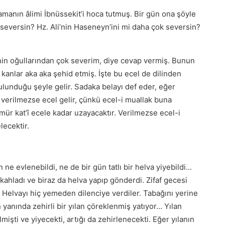
amanın âlimi İbnüssekit’i hoca tutmuş. Bir gün ona şöyle
seversin? Hz. Ali’nin Haseneyn’ini mi daha çok seversin?
senin oğullarından çok severim, diye cevap vermiş. Bunun
 kanlar aka aka şehid etmiş. İşte bu ecel de dilinden
bulunduğu şeyle gelir. Sadaka belayı def eder, eğer
 verilmezse ecel gelir, çünkü ecel-i muallak buna
ömür kat’î ecele kadar uzayacaktır. Verilmezse ecel-i
lecektir.
ne evlenebildi, ne de bir gün tatlı bir helva yiyebildi...
ikahladı ve biraz da helva yapıp gönderdi. Zifaf gecesi
. Helvayı hiç yemeden dilenciye verdiler. Tabağını yerine
 yanında zehirli bir yılan çöreklenmiş yatıyor... Yılan
işti ve yiyecekti, artığı da zehirlenecekti. Eğer yılanın