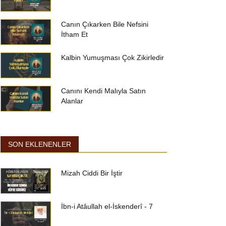
Canın Çıkarken Bile Nefsini
İtham Et
Kalbin Yumuşması Çok Zikirledir
Canını Kendi Malıyla Satın
Alanlar
SON EKLENENLER
Mizah Ciddi Bir İştir
İbn-i Atâullah el-İskenderî - 7