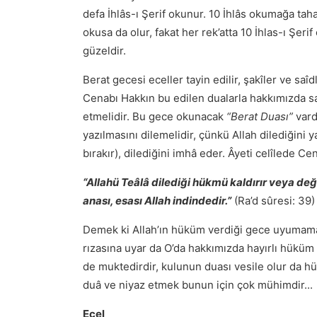
defa İhlâs-ı Şerif okunur. 10 İhlâs okumağa t
okusa da olur, fakat her rek’atta 10 İhlas-ı Şeri
güzeldir.
Berat gecesi eceller tayin edilir, şakîler ve sa
Cenabı Hakkın bu edilen dualarla hakkımızda s
etmelidir. Bu gece okunacak
“Berat Duası”
vard
yazılmasını dilemelidir, çünkü Allah dilediğini ya
bırakır), dilediğini imhâ eder. Âyeti celîlede C
“Allahü Teâlâ dilediği hükmü kaldırır veya deği
anası, esası Allah indindedir.”
(Ra’d sûresi: 39)
Demek ki Allah’ın hüküm verdiği gece uyumamak 
rızasına uyar da O’da hakkımızda hayırlı hüküm v
de muktedirdir, kulunun duası vesile olur da h
duâ ve niyaz etmek bunun için çok mühimdir...
Ecel