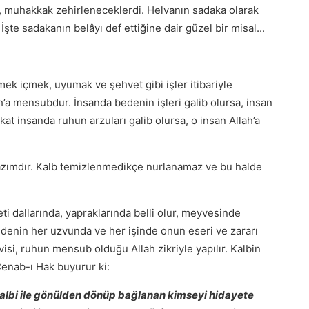
di, muhakkak zehirleneceklerdi. Helvanın sadaka olarak
te sadakanın belâyı def ettiğine dair güzel bir misal...
ek içmek, uyumak ve şehvet gibi işler itibariyle
ah’a mensubdur. İnsanda bedenin işleri galib olursa, insan
Fakat insanda ruhun arzuları galib olursa, o insan Allah’a
azımdır. Kalb temizlenmedikçe nurlanamaz ve bu halde
i dallarında, yapraklarında belli olur, meyvesinde
edenin her uzvunda ve her işinde onun eseri ve zararı
isi, ruhun mensub olduğu Allah zikriyle yapılır. Kalbin
 Cenab-ı Hak buyurur ki:
h kalbi ile gönülden dönüp bağlanan kimseyi hidayete