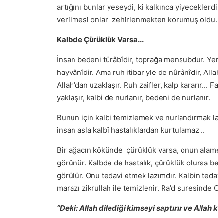
artığını bunlar yeseydi, ki kalkınca yiyecekler
verilmesi onları zehirlenmekten korumuş oldu. İş
Kalbde Çürüklük Varsa...
İnsan bedeni türâbîdir, toprağa mensubdur. Yem
hayvânîdir. Ama ruh itibariyle de nûrânîdir, All
Allah’dan uzaklaşır. Ruh zaifler, kalp kararır... 
yaklaşır, kalbi de nurlanır, bedeni de nurlanır.
Bunun için kalbi temizlemek ve nurlandırmak l
insan asla kalbî hastalıklardan kurtulamaz...
Bir ağacın kökünde çürüklük varsa, onun alamet
görünür. Kalbde de hastalık, çürüklük olursa b
görülür. Onu tedavi etmek lazımdır. Kalbin tedav
marazı zikrullah ile temizlenir. Ra’d suresinde
“Deki: Allah dilediği kimseyi saptırır ve Alla