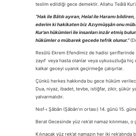
teslim edildiği gece demektir. Allahu Teâlâ Kur
“Hak ile Bâtılı ayıran, Helal ile Haramı bildire
ederim ki hakikaten biz Azıymüşşân onu müba
Kur’an hükümleri ile insanları inzâr etmiş bulu
hükümler o mübarek gecede tefrik olunur.”
(D
Resûlü Ekrem Efendimiz de hadisi şeriflerinde
zayıf veya hasta olanlar veya uykusuzluğa hiç d
kalkar geceyi uyanık geçirmeğe çalışırlar.
Çünkü herkes hakkında bu gece hüküm verilece
Dua, niyaz, ibadet, tevbe, istiğfar, zikir, şükü
yalvarmalıdır.
Nısf-ı Şâbân (Şâbân’ın ortası) 14. günü 15. gün
Berat Gecesinde yüz rek’at namaz kılınması, o 
Kılınacak yüz rek’at namazın her iki rek’atında b