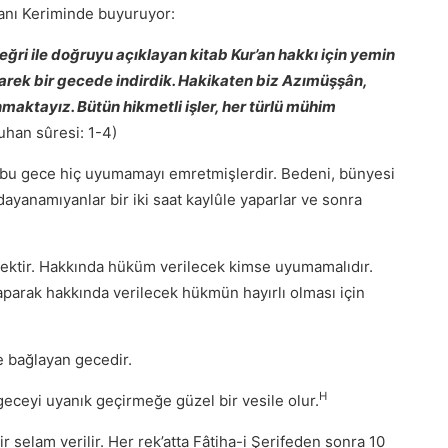
’anı Keriminde buyuruyor:
n, eğri ile doğruyu açıklayan kitab Kur’an hakkı için yemin
rek bir gecede indirdik. Hakikaten biz Azımüşşân,
nmaktayız. Bütün hikmetli işler, her türlü mühim
uhan sûresi: 1-4)
 bu gece hiç uyumamayı emretmişlerdir. Bedeni, bünyesi
ayanamıyanlar bir iki saat kaylûle yaparlar ve sonra
ktir. Hakkında hüküm verilecek kimse uyumamalıdır.
r yaparak hakkında verilecek hükmün hayırlı olması için
e bağlayan gecedir.
H
geceyi uyanık geçirmeğe güzel bir vesile olur.
ir selam verilir. Her rek’atta Fâtiha-i Şerifeden sonra 10