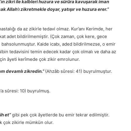
lah’ın zikri ile kalbleri huzura ve sürûra kavuşarak iman
cak Allah’ı zikretmekle doyar, yatışır ve huzura erer.”
 hastalığı da az zikirle tedavi olmaz. Kur’anı Kerimde, her
t adet bildirilmemiştir. (Çok zaman, çok kere, gece
 bahsolunmuştur. Kaide icabı, aded bildirilmezse, o emir
albin tedavisini temin edecek kadar çok olmalı ve daha az
çin âyeti kerîmede çok zikir emrolunur.
şam devamlı zikredin.”
(Ahzâb sûresi: 41) buyrulmuştur.
a sûresi: 10) buyrulmuş.
ih et”
gibi pek çok âyetlerde bu emir tekrar edilmiştir.
 çok zikirle mümkün olur.