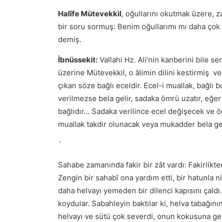
Halîfe Mütevekkil
, oğullarını okutmak üzere, z
bir soru sormuş: Benim oğullarımı mı daha çok 
demiş.
İbnüssekit:
Vallahi Hz. Ali’nin kanberini bile 
üzerine Mütevekkil, o âlimin dilini kestirmiş ve
çıkan söze bağlı eceldir. Ecel-i muallak, bağlı 
verilmezse bela gelir, sadaka ömrü uzatır, eğer
bağlıdır... Sadaka verilince ecel değişecek ve 
muallak takdir olunacak veya mukadder bela ge
`
Sahabe zamanında fakir bir zât vardı: Fakirlikten 
Zengin bir sahabî ona yardım etti, bir hatunla n
daha helvayı yemeden bir dilenci kapısını çaldı
koydular. Sabahleyin baktılar ki, helva tabağının
helvayı ve sütü çok severdi, onun kokusuna gelm