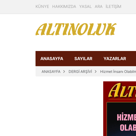
KÜNYE
HAKKIMIZDA
YASAL
ARA
İLETİŞİM
ANASAYFA
SAYILAR
YAZARLAR
ANASAYFA
DERGİ ARŞİVİ
Hizmet İnsanı Olabilm