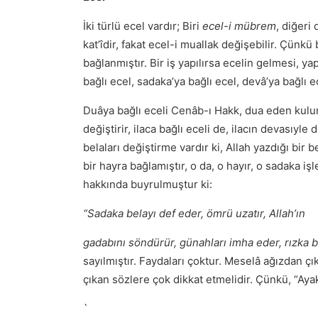
İki türlü ecel vardır; Biri
ecel-i mübrem
, diğeri
kat’îdir, fakat ecel-i muallak değişebilir. Çünk
bağlanmıştır. Bir iş yapılırsa ecelin gelmesi, 
bağlı ecel, sadaka’ya bağlı ecel, devâ’ya bağlı ec
Duâya bağlı eceli Cenâb-ı Hakk, dua eden kuluna
değiştirir, ilaca bağlı eceli de, ilacın devasıyle
belaları değiştirme vardır ki, Allah yazdığı bir
bir hayra bağlamıştır, o da, o hayır, o sadaka i
hakkında buyrulmuştur ki:
“Sadaka belayı def eder, ömrü uzatır, Allah’ın
gadabını söndürür, günahları imha eder, rızka b
sayılmıştır. Faydaları çoktur. Meselâ ağızdan ç
çıkan sözlere çok dikkat etmelidir. Çünkü, “Ayak 
`