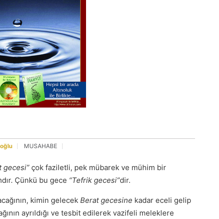
oğlu
MUSAHABE
t gecesi”
çok faziletli, pek mübarek ve mühim bir
mdır. Çünkü bu gece
“Tefrik gecesi”
dir.
acağının, kimin gelecek
Berat gecesine
kadar eceli gelip
ğının ayrıldığı ve tesbit edilerek vazifeli meleklere