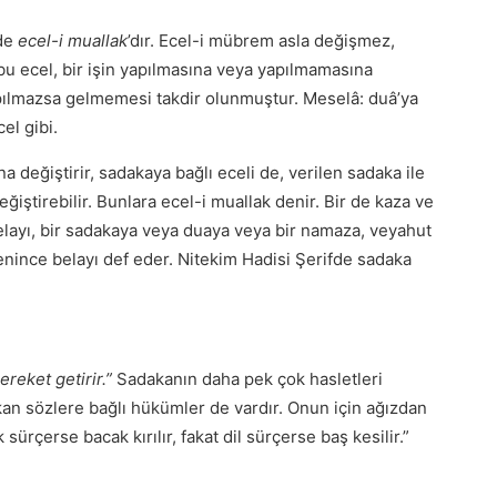
 de
ecel-i muallak
’dır. Ecel-i mübrem asla değişmez,
ü bu ecel, bir işin yapılmasına veya yapılmamasına
yapılmazsa gelmemesi takdir olunmuştur. Meselâ: duâ’ya
el gibi.
 değiştirir, sadakaya bağlı eceli de, verilen sadaka ile
 değiştirebilir. Bunlara ecel-i muallak denir. Bir de kaza ve
 belayı, bir sadakaya veya duaya veya bir namaza, veyahut
şlenince belayı def eder. Nitekim Hadisi Şerifde sadaka
ereket getirir.”
Sadakanın daha pek çok hasletleri
ıkan sözlere bağlı hükümler de vardır. Onun için ağızdan
sürçerse bacak kırılır, fakat dil sürçerse baş kesilir.”