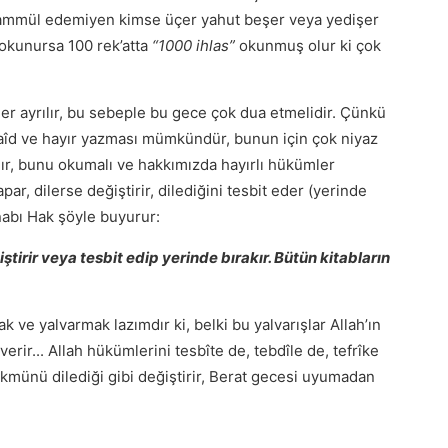
ahammül edemiyen kimse üçer yahut beşer veya yedişer
f okunursa 100 rek’atta
“1000 ihlas”
okunmuş olur ki çok
îdler ayrılır, bu sebeple bu gece çok dua etmelidir. Çünkü
aîd ve hayır yazması mümkündür, bunun için çok niyaz
ır, bunu okumalı ve hakkımızda hayırlı hükümler
par, dilerse değiştirir, dilediğini tesbit eder (yerinde
enabı Hak şöyle buyurur:
ştirir veya tesbit edip yerinde bırakır. Bütün kitabların
ve yalvarmak lazımdır ki, belki bu yalvarışlar Allah’ın
erir... Allah hükümlerini tesbîte de, tebdîle de, tefrîke
ükmünü dilediği gibi değiştirir, Berat gecesi uyumadan