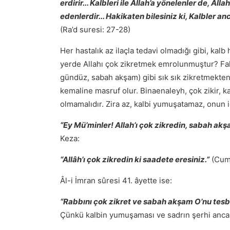
erdirir... Kalbleri ile Allah’a yönelenler de, Al
edenlerdir... Hakikaten bilesiniz ki, Kalbler an
(Ra’d suresi: 27-28)
Her hastalık az ilaçla tedavi olmadığı gibi, kalb
yerde Allahı çok zikretmek emrolunmuştur? Faka
gündüz, sabah akşam) gibi sık sık zikretmekten
kemaline masruf olur. Binaenaleyh, çok zikir, k
olmamalıdır. Zira az, kalbi yumuşatamaz, onun i
“Ey Mü’minler! Allah’ı çok zikredin, sabah ak
Keza:
“Allâh’ı çok zikredin ki saadete eresiniz.”
(Cum’
Âl-i İmran sûresi 41. âyette ise:
“Rabbını çok zikret ve sabah akşam O’nu tesb
Çünkü kalbin yumuşaması ve sadrın şerhi ancak