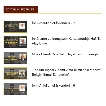
EDİTÖRÜN SEÇTİKLERİ
İbn-i Atâullah el-İskenderî - 7
İnkârcının ve İnançsızın Kurtulamadığı Hafiflik:
Alay Etme
Musa Efendi Orta Yolu Hayat Tarzı Edinmişti
“Toplum İnşası Önemli Ama İçimizdeki Manevi
Bekçiyi İhmal Etmeyelim”
İbn-i Atâullah el-İskenderî - 6