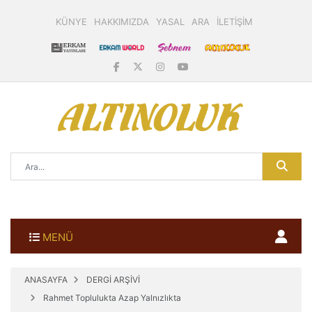
KÜNYE
HAKKIMIZDA
YASAL
ARA
İLETİŞİM
MENÜ
ANASAYFA
DERGİ ARŞİVİ
Rahmet Toplulukta Azap Yalnızlıkta