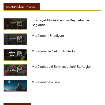
YAZARIN DIĞER YAZILARI
Ehadiyyet Murâkabesinin Beş Letaif İle
Bağlantısı
Murâkabe-i Ehadiyyet
Murâkabe ve Sekrin Kontrolü
Murâkabedeki Sekr veya İlahî Sarhoşluk
Murâkabedeki Sekr