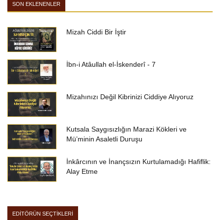
SON EKLENENLER
Mizah Ciddi Bir İştir
İbn-i Atâullah el-İskenderî - 7
Mizahınızı Değil Kibrinizi Ciddiye Alıyoruz
Kutsala Saygısızlığın Marazi Kökleri ve
Mü’minin Asaletli Duruşu
İnkârcının ve İnançsızın Kurtulamadığı Hafiflik:
Alay Etme
EDİTÖRÜN SEÇTİKLERİ