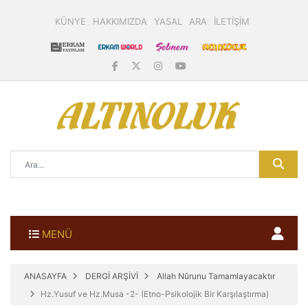
KÜNYE
HAKKIMIZDA
YASAL
ARA
İLETİŞİM
MENÜ
ANASAYFA
DERGİ ARŞİVİ
Allah Nûrunu Tamamlayacaktır
Hz.Yusuf ve Hz.Musa -2- (Etno-Psikolojik Bir Karşılaştırma)