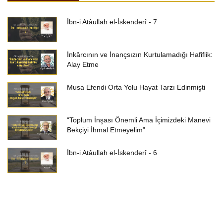
İbn-i Atâullah el-İskenderî - 7
İnkârcının ve İnançsızın Kurtulamadığı Hafiflik:
Alay Etme
Musa Efendi Orta Yolu Hayat Tarzı Edinmişti
“Toplum İnşası Önemli Ama İçimizdeki Manevi
Bekçiyi İhmal Etmeyelim”
İbn-i Atâullah el-İskenderî - 6