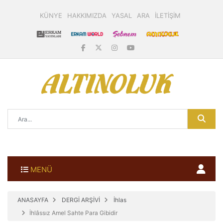
KÜNYE
HAKKIMIZDA
YASAL
ARA
İLETİŞİM
MENÜ
ANASAYFA
DERGİ ARŞİVİ
İhlas
İhlâssız Amel Sahte Para Gibidir