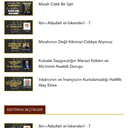
Mizah Ciddi Bir İştir
İbn-i Atâullah el-İskenderî - 7
Mizahınızı Değil Kibrinizi Ciddiye Alıyoruz
Kutsala Saygısızlığın Marazi Kökleri ve
Mü’minin Asaletli Duruşu
İnkârcının ve İnançsızın Kurtulamadığı Hafiflik:
Alay Etme
EDİTÖRÜN SEÇTİKLERİ
İbn-i Atâullah el-İskenderî - 7