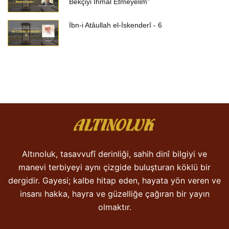
Bekçiyi İhmal Etmeyelim”
İbn-i Atâullah el-İskenderî - 6
Altınoluk, tasavvufî derinliği, sahih dinî bilgiyi ve
manevi terbiyeyi aynı çizgide buluşturan köklü bir
dergidir. Gayesi; kalbe hitap eden, hayata yön veren ve
insanı hakka, hayra ve güzelliğe çağıran bir yayın
olmaktır.