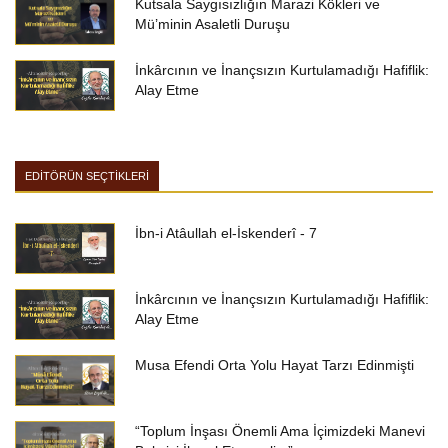
Kutsala Saygısızlığın Marazi Kökleri ve
Mü’minin Asaletli Duruşu
İnkârcının ve İnançsızın Kurtulamadığı Hafiflik:
Alay Etme
EDİTÖRÜN SEÇTİKLERİ
İbn-i Atâullah el-İskenderî - 7
İnkârcının ve İnançsızın Kurtulamadığı Hafiflik:
Alay Etme
Musa Efendi Orta Yolu Hayat Tarzı Edinmişti
“Toplum İnşası Önemli Ama İçimizdeki Manevi