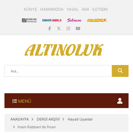
KÜNYE
HAKKIMIZDA
YASAL
ARA
İLETİŞİM
MENÜ
ANASAYFA
DERGİ ARŞİVİ
Hayati Uyarılar
İmam Rabbani'de İhsan