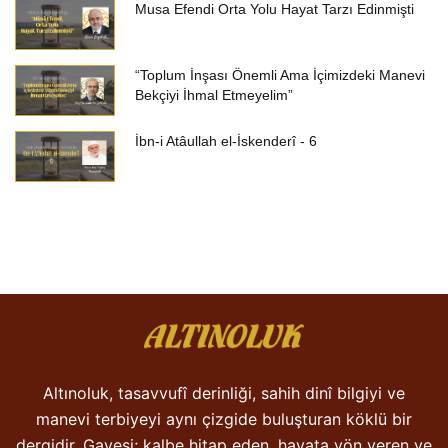
Musa Efendi Orta Yolu Hayat Tarzı Edinmişti
“Toplum İnşası Önemli Ama İçimizdeki Manevi
Bekçiyi İhmal Etmeyelim”
İbn-i Atâullah el-İskenderî - 6
Altınoluk, tasavvufî derinliği, sahih dinî bilgiyi ve
manevi terbiyeyi aynı çizgide buluşturan köklü bir
dergidir. Gayesi; kalbe hitap eden, hayata yön veren ve