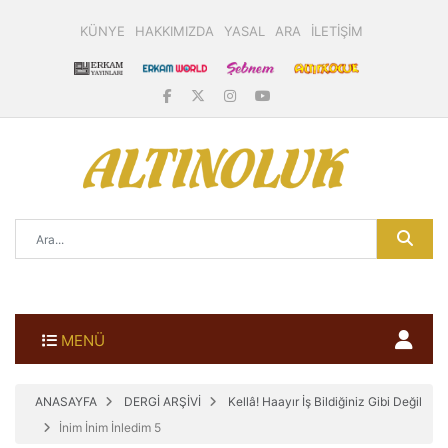
KÜNYE
HAKKIMIZDA
YASAL
ARA
İLETİŞİM
MENÜ
ANASAYFA
DERGİ ARŞİVİ
Kellâ! Haayır İş Bildiğiniz Gibi Değil
İnim İnim İnledim 5