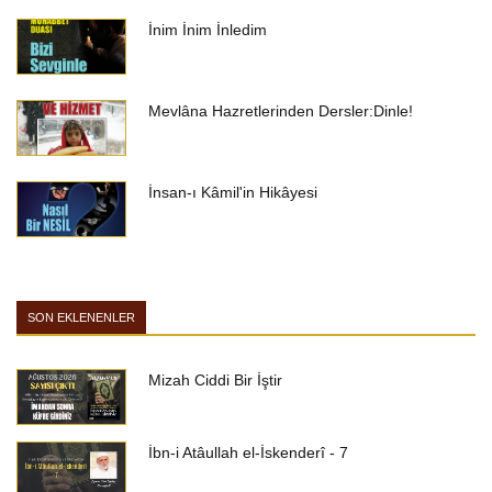
İnim İnim İnledim
Mevlâna Hazretlerinden Dersler:Dinle!
İnsan-ı Kâmil'in Hikâyesi
SON EKLENENLER
Mizah Ciddi Bir İştir
İbn-i Atâullah el-İskenderî - 7