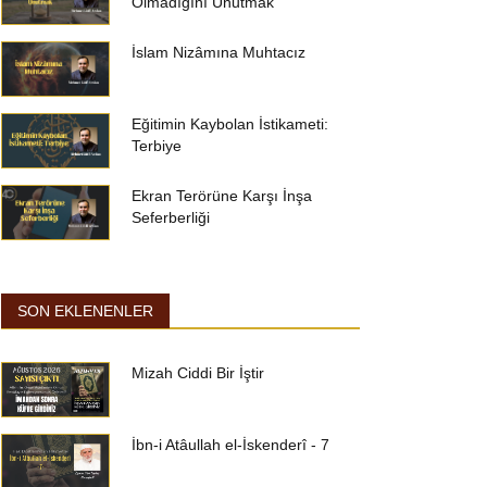
Olmadığını Unutmak
İslam Nizâmına Muhtacız
Eğitimin Kaybolan İstikameti:
Terbiye
Ekran Terörüne Karşı İnşa
Seferberliği
SON EKLENENLER
Mizah Ciddi Bir İştir
İbn-i Atâullah el-İskenderî - 7