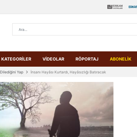
KATEGORİLER
VİDEOLAR
RÖPORTAJ
ABONELİK
ilediğini Yap
İnsanı Hayâsı Kurtardı, Hayâsızlığı Batıracak