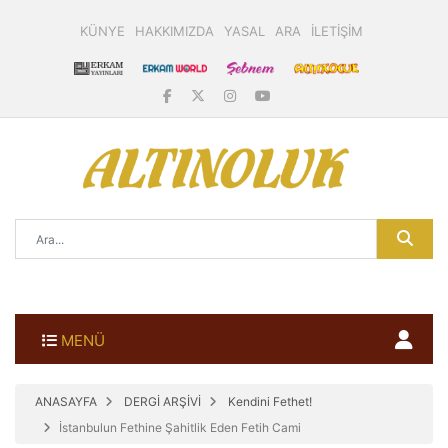
KÜNYE
HAKKIMIZDA
YASAL
ARA
İLETİŞİM
MENÜ
ANASAYFA
DERGİ ARŞİVİ
Kendini Fethet!
İstanbulun Fethine Şahitlik Eden Fetih Cami