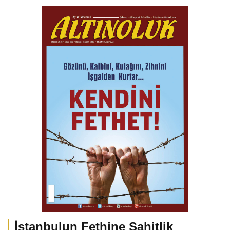
İstanbulun Fethine Şahitlik