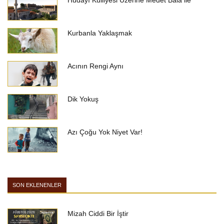
Hüdâyî Külliyesi Üzerine Medet Bala ile
Kurbanla Yaklaşmak
Acının Rengi Aynı
Dik Yokuş
Azı Çoğu Yok Niyet Var!
SON EKLENENLER
Mizah Ciddi Bir İştir