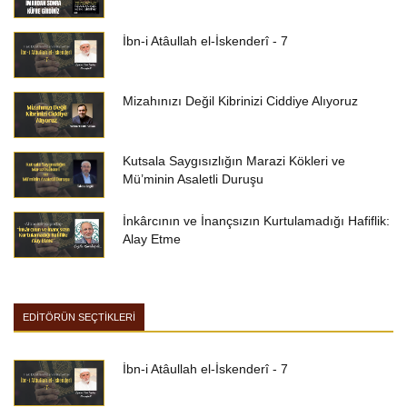
İbn-i Atâullah el-İskenderî - 7
Mizahınızı Değil Kibrinizi Ciddiye Alıyoruz
Kutsala Saygısızlığın Marazi Kökleri ve
Mü’minin Asaletli Duruşu
İnkârcının ve İnançsızın Kurtulamadığı Hafiflik:
Alay Etme
EDİTÖRÜN SEÇTİKLERİ
İbn-i Atâullah el-İskenderî - 7