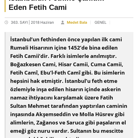
Eden Fetih Cami
363. SAYI | 2018 Haziran
Medet Bala
GENEL
İstanbul’un fethinden önce yapılan ilk cami
Rumeli Hisarının içine 1452’de bina edilen
Fetih Camii’dir. Farklı isimlerle anılmıştır.
Boğazkesen Cami, Hisar Camii, Cuma Camii,
Fetih Camî, Ebu’l-Feth Camî gibi. Bu isimlerin
hepsini hak etmiştir. İstanbul’u feth etme
özlemiyle inşa edilen hisarın içinde askerin
namaz ihtiyacını karşılamak üzere Fatih
Sultan Mehmet tarafından yaptırılan caminin
inşasında Akşemseddin ve Molla Hüsrev gibi
alimlerin, Zağanos ve Saruca gibi paşaların el
emeği göz nuru vardır. Sultanın bu mescitte