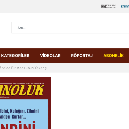
KATEGORİLER
VİDEOLAR
RÖPORTAJ
ABONELİK
âbe'de Bir Meczubun Yakarışı