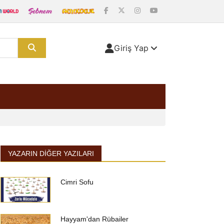
Giriş Yap
YAZARIN DIĞER YAZILARI
Cimri Sofu
Hayyam'dan Rübailer