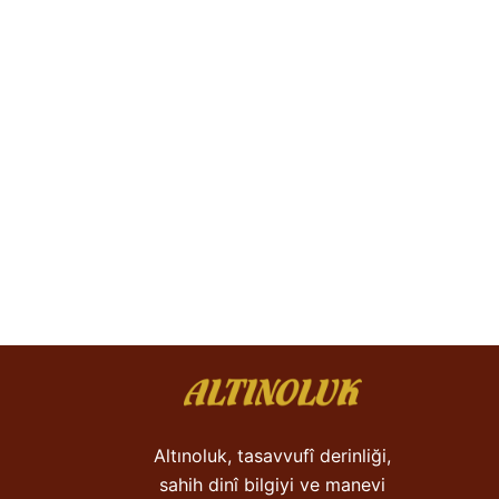
Altınoluk, tasavvufî derinliği,
sahih dinî bilgiyi ve manevi