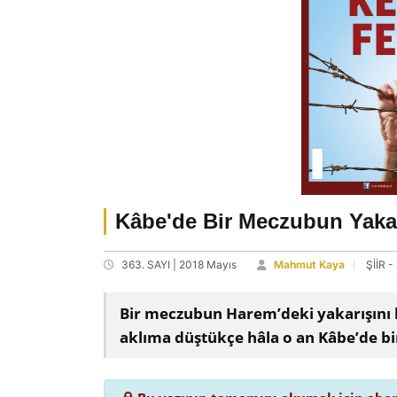
Kâbe'de Bir Meczubun Yakar
363. SAYI | 2018 Mayıs
Mahmut Kaya
ŞİİR 
Bir meczubun Harem’deki yakarışını 
aklıma düştükçe hâla o an Kâbe’de b