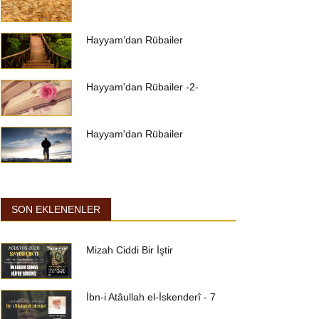
Hayyam’dan Rübailer
Hayyam'dan Rübailer -2-
Hayyam'dan Rübailer
SON EKLENENLER
Mizah Ciddi Bir İştir
İbn-i Atâullah el-İskenderî - 7