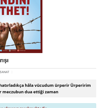
ışı
- SANAT
hatırladıkça hâla vücudum ürperir Ürperirim
ir meczubun dua ettiği zaman