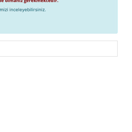
e olmanız gerekmektedir.
izi inceleyebilirsiniz.