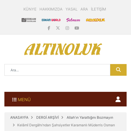
KÜNYE
HAKKIMIZDA
YASAL
ARA
İLETİŞİM
MENÜ
ANASAYFA
DERGİ ARŞİVİ
Allah'ın Yarattığını Bozmayın
Kelâmî Dergâhı’ndan Şahsiyetler Karamanlı Müderris Osman