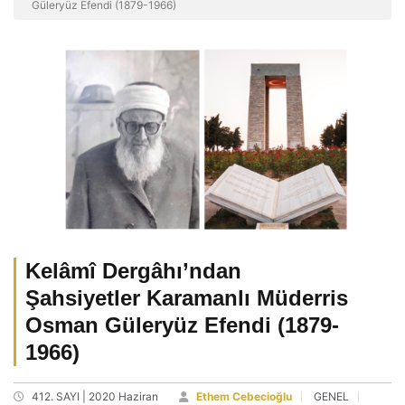
Güleryüz Efendi (1879-1966)
Kelâmî Dergâhı’ndan
Şahsiyetler Karamanlı Müderris
Osman Güleryüz Efendi (1879-
1966)
412. SAYI | 2020 Haziran
Ethem Cebecioğlu
GENEL