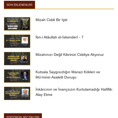
SON EKLENENLER
Mizah Ciddi Bir İştir
İbn-i Atâullah el-İskenderî - 7
Mizahınızı Değil Kibrinizi Ciddiye Alıyoruz
Kutsala Saygısızlığın Marazi Kökleri ve
Mü’minin Asaletli Duruşu
İnkârcının ve İnançsızın Kurtulamadığı Hafiflik:
Alay Etme
EDİTÖRÜN SEÇTİKLERİ