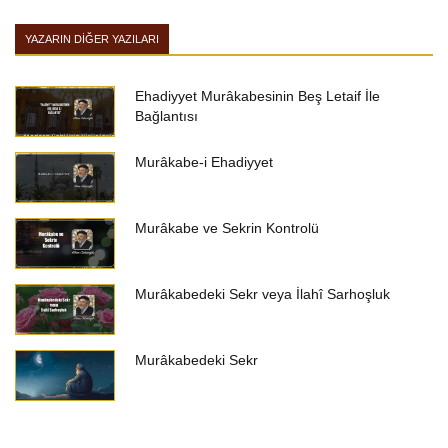
YAZARIN DIĞER YAZILARI
Ehadiyyet Murâkabesinin Beş Letaif İle
Bağlantısı
Murâkabe-i Ehadiyyet
Murâkabe ve Sekrin Kontrolü
Murâkabedeki Sekr veya İlahî Sarhoşluk
Murâkabedeki Sekr