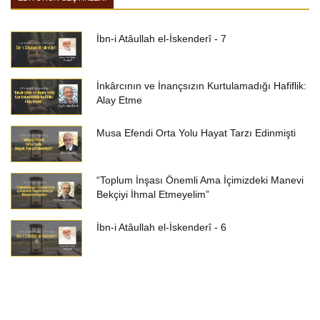
İbn-i Atâullah el-İskenderî - 7
İnkârcının ve İnançsızın Kurtulamadığı Hafiflik:
Alay Etme
Musa Efendi Orta Yolu Hayat Tarzı Edinmişti
“Toplum İnşası Önemli Ama İçimizdeki Manevi
Bekçiyi İhmal Etmeyelim”
İbn-i Atâullah el-İskenderî - 6