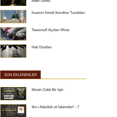
Allah Dostu
İnsanın Kendi Kendine Tuzakları
Tasavvufî Açıdan Mirac
Hak Dostları
SON EKLENENLER
Mizah Ciddi Bir İştir
İbn-i Atâullah el-İskenderî - 7