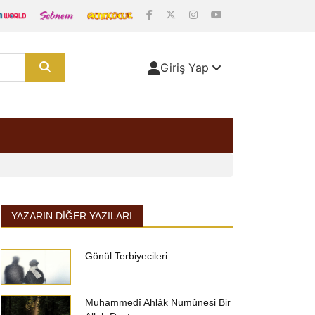
Giriş Yap
YAZARIN DIĞER YAZILARI
Gönül Terbiyecileri
Muhammedî Ahlâk Numûnesi Bir