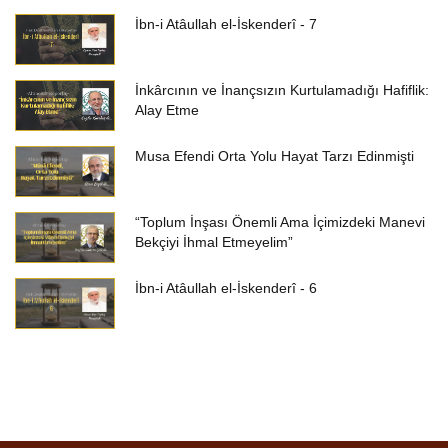
İbn-i Atâullah el-İskenderî - 7
İnkârcının ve İnançsızın Kurtulamadığı Hafiflik:
Alay Etme
Musa Efendi Orta Yolu Hayat Tarzı Edinmişti
“Toplum İnşası Önemli Ama İçimizdeki Manevi
Bekçiyi İhmal Etmeyelim”
İbn-i Atâullah el-İskenderî - 6