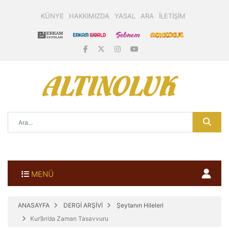
KÜNYE
HAKKIMIZDA
YASAL
ARA
İLETİŞİM
MENÜ
ANASAYFA
DERGİ ARŞİVİ
Şeytanın Hileleri
Kur’ân’da Zaman Tasavvuru