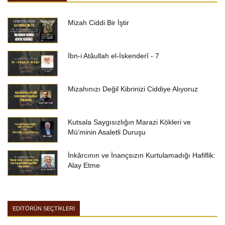
Mizah Ciddi Bir İştir
İbn-i Atâullah el-İskenderî - 7
Mizahınızı Değil Kibrinizi Ciddiye Alıyoruz
Kutsala Saygısızlığın Marazi Kökleri ve
Mü’minin Asaletli Duruşu
İnkârcının ve İnançsızın Kurtulamadığı Hafiflik:
Alay Etme
EDİTÖRÜN SEÇTİKLERİ