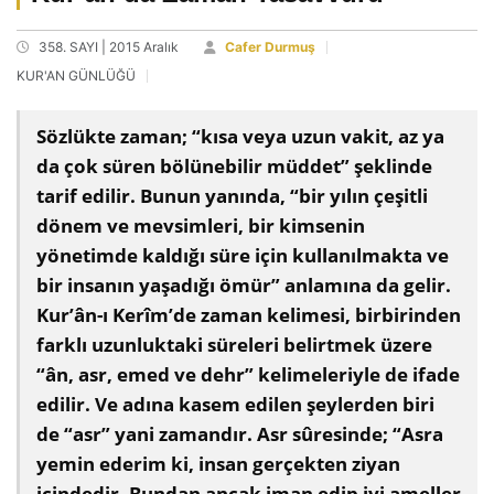
358. SAYI | 2015 Aralık
Cafer Durmuş
KUR'AN GÜNLÜĞÜ
Sözlükte zaman; “kısa veya uzun vakit, az ya
da çok süren bölünebilir müddet” şeklinde
tarif edilir. Bunun yanında, “bir yılın çeşitli
dönem ve mevsimleri, bir kimsenin
yönetimde kaldığı süre için kullanılmakta ve
bir insanın yaşadığı ömür” anlamına da gelir.
Kur’ân-ı Kerîm’de zaman kelimesi, birbirinden
farklı uzunluktaki süreleri belirtmek üzere
“ân, asr, emed ve dehr” kelimeleriyle de ifade
edilir. Ve adına kasem edilen şeylerden biri
de “asr” yani zamandır. Asr sûresinde; “Asra
yemin ederim ki, insan gerçekten ziyan
içindedir. Bundan ancak iman edip iyi ameller