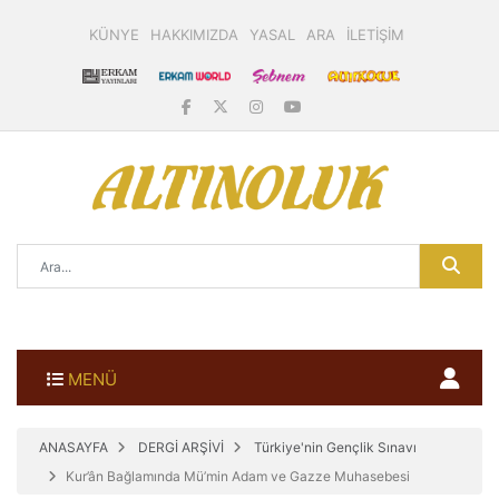
KÜNYE
HAKKIMIZDA
YASAL
ARA
İLETİŞİM
MENÜ
ANASAYFA
DERGİ ARŞİVİ
Türkiye'nin Gençlik Sınavı
Kur’ân Bağlamında Mü’min Adam ve Gazze Muhasebesi