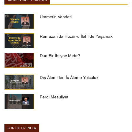
YAZARIN DIĞER YAZILARI
Ümmetin Vahdeti
Ramazan’da Huzur-u İlâhî’de Yaşamak
Dua Bir İhtiyaç Mıdır?
Dış Âlem’den İç Âleme Yolculuk
Ferdi Mesuliyet
SON EKLENENLER