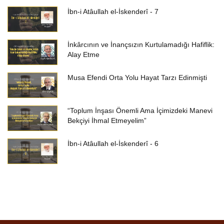
İbn-i Atâullah el-İskenderî - 7
İnkârcının ve İnançsızın Kurtulamadığı Hafiflik:
Alay Etme
Musa Efendi Orta Yolu Hayat Tarzı Edinmişti
“Toplum İnşası Önemli Ama İçimizdeki Manevi
Bekçiyi İhmal Etmeyelim”
İbn-i Atâullah el-İskenderî - 6