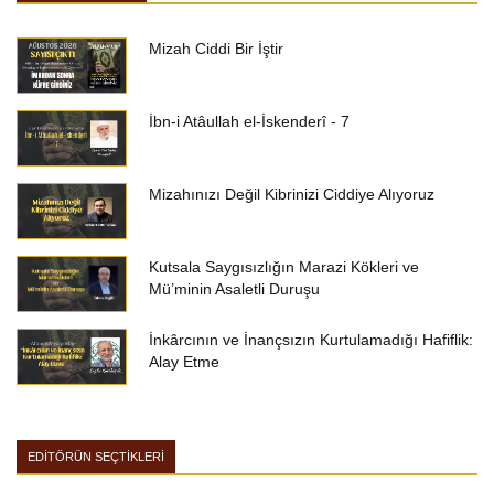
Mizah Ciddi Bir İştir
İbn-i Atâullah el-İskenderî - 7
Mizahınızı Değil Kibrinizi Ciddiye Alıyoruz
Kutsala Saygısızlığın Marazi Kökleri ve
Mü’minin Asaletli Duruşu
İnkârcının ve İnançsızın Kurtulamadığı Hafiflik:
Alay Etme
EDİTÖRÜN SEÇTİKLERİ