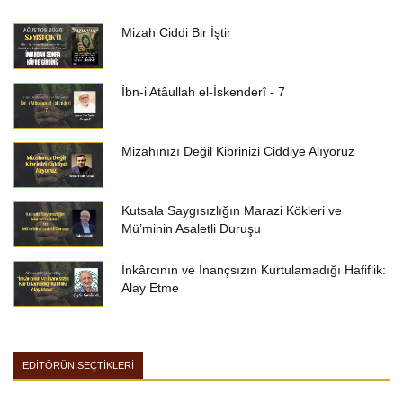
Mizah Ciddi Bir İştir
İbn-i Atâullah el-İskenderî - 7
Mizahınızı Değil Kibrinizi Ciddiye Alıyoruz
Kutsala Saygısızlığın Marazi Kökleri ve
Mü’minin Asaletli Duruşu
İnkârcının ve İnançsızın Kurtulamadığı Hafiflik:
Alay Etme
EDİTÖRÜN SEÇTİKLERİ