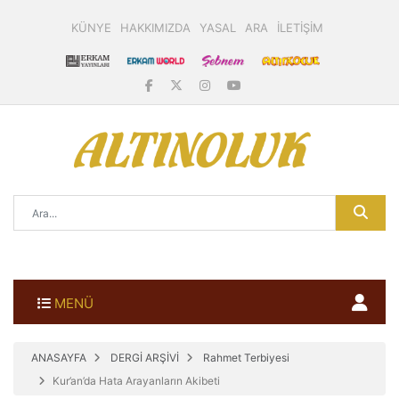
KÜNYE
HAKKIMIZDA
YASAL
ARA
İLETİŞİM
MENÜ
ANASAYFA
DERGİ ARŞİVİ
Rahmet Terbiyesi
Kur’an’da Hata Arayanların Akibeti