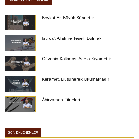
YAZARIN DIĞER YAZILARI
Boykot En Büyük Sünnettir
İstircâʻ: Allah ile Tesellî Bulmak
Güvenin Kalkması Adeta Kıyamettir
Kerâmet, Düşünerek Okumaktadır
Âhirzaman Fitneleri
SON EKLENENLER