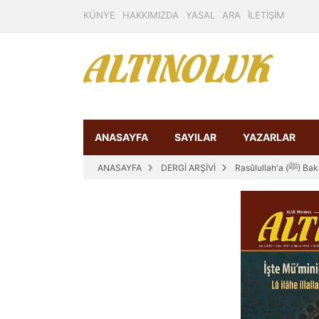
KÜNYE
HAKKIMIZDA
YASAL
ARA
İLETİŞİM
ANASAYFA
SAYILAR
YAZARLAR
ANASAYFA
DERGİ ARŞİVİ
Rasûlull