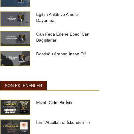
Eğitim Ahlâk ve Amele
Dayanmalı
Can Feda Edene Ebedi Can
Bağışlarlar
Dostluğu Aranan İnsan Ol!
SON EKLENENLER
Mizah Ciddi Bir İştir
İbn-i Atâullah el-İskenderî - 7