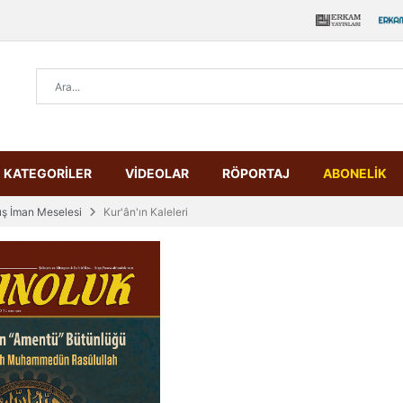
KATEGORİLER
VİDEOLAR
RÖPORTAJ
ABONELİK
ah'a (ﷺ) Bakış İman Meselesi
Kur'ân'ın Kaleleri