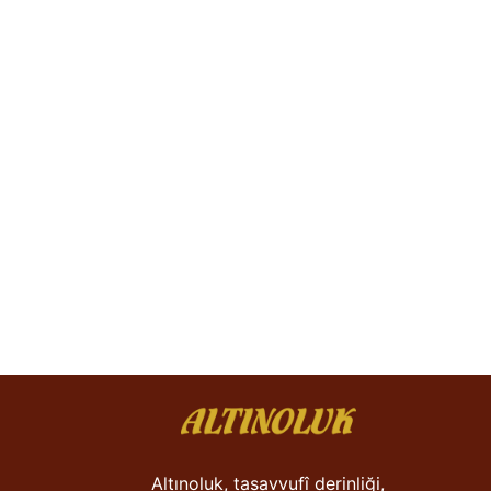
Altınoluk, tasavvufî derinliği,