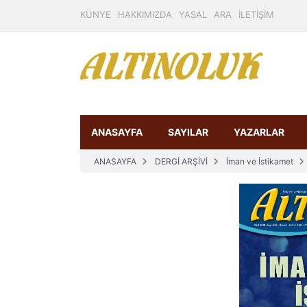
KÜNYE
HAKKIMIZDA
YASAL
ARA
İLETİŞİM
ANASAYFA
SAYILAR
YAZARLAR
ANASAYFA
DERGİ ARŞİVİ
İman ve İstikamet