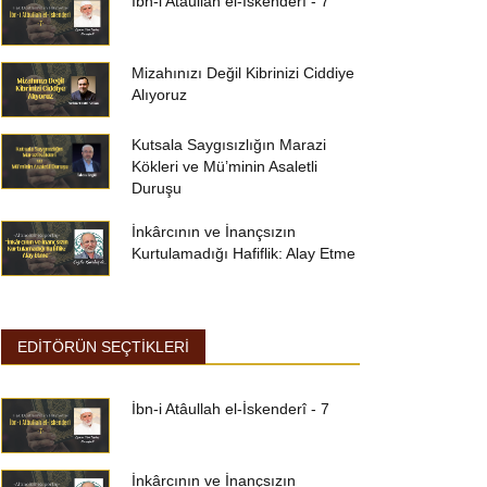
İbn-i Atâullah el-İskenderî - 7
Mizahınızı Değil Kibrinizi Ciddiye
Alıyoruz
Kutsala Saygısızlığın Marazi
Kökleri ve Mü’minin Asaletli
Duruşu
İnkârcının ve İnançsızın
Kurtulamadığı Hafiflik: Alay Etme
EDİTÖRÜN SEÇTİKLERİ
İbn-i Atâullah el-İskenderî - 7
İnkârcının ve İnançsızın