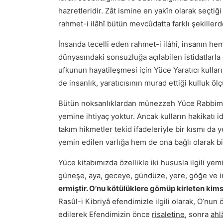
hazretleridir. Zât ismine en yakîn olarak seçtiği
rahmet-i ilâhî bütün mevcûdatta farklı şekiller
İnsanda tecelli eden rahmet-i ilâhî, insanın he
dünyasındaki sonsuzluğa açılabilen istidatlarla d
ufkunun hayatileşmesi için Yüce Yaratıcı kulları
de insanlık, yaratıcısının murad ettiği kulluk ölç
Bütün noksanlıklardan münezzeh Yüce Rabbimizin
yemine ihtiyaç yoktur. Ancak kulların hakikatı i
takım hikmetler tekid ifadeleriyle bir kısmı d
yemin edilen varlığa hem de ona bağlı olarak bil
Yüce kitabımızda özellikle iki hususla ilgili yem
güneşe, aya, geceye, gündüze, yere, göğe ve 
ermiştir. O’nu kötülüklere gömüp kirleten kim
Rasûl-i Kibriyâ efendimizle ilgili olarak, O’nun 
edilerek Efendimizin önce
risaletine
, sonra
ahl