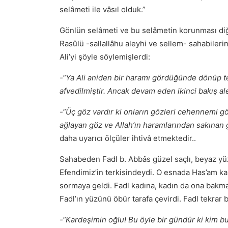
selâmeti ile vâsıl olduk.”
Gönlün selâmeti ve bu selâmetin korunması diğe
Rasûlü -sallallâhu aleyhi ve sellem- sahabilerin
Ali’yi şöyle söylemişlerdi:
-“Ya Ali aniden bir haramı gördüğünde dönüp tek
afvedilmiştir. Ancak devam eden ikinci bakış ale
-“Üç göz vardır ki onların gözleri cehennemi g
ağlayan göz ve Allah’ın haramlarından sakınan 
daha uyarıcı ölçüler ihtivâ etmektedir..
Sahabeden Fadl b. Abbâs güzel saçlı, beyaz yü
Efendimiz’in terkisindeydi. O esnada Has’am k
sormaya geldi. Fadl kadına, kadın da ona bakmay
Fadl’ın yüzünü öbür tarafa çevirdi. Fadl tekrar
-“Kardeşimin oğlu! Bu öyle bir gündür ki kim b