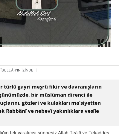
ÎBULLÂH'IN İZİNDE
er türlü gayri meşrû fikir ve davranışların
 günümüzde, bir müslüman direnci ile
çlarını, gözleri ve kulakları ma’siyetten
k Rabbânî ve nebevî yakınlıklara vesîle
ığın tek yaratıcısı şüphesiz Allah Teâlâ ve Tekaddes