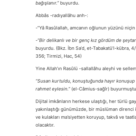
bağışlanır.”
buyurdu.
Abbâs -radıyallâhu anh-:
-“Yâ Rasûlallah, amcanın oğlunun yüzünü niçin 
-“Bir delikanlı ve bir genç kız gördüm de şeyta
buyurdu. (Bkz. İbn Sa‘d, et-Tabakatü’l-kübra, 
356; Tirmizi, Hac, 54)
Yine Allah’ın Rasûlü -sallallâhu aleyhi ve selle
“Susan kurtuldu, konuştuğunda hayır konuşup 
rahmet eylesin.”
(el-Câmius-sağîr) buyurmuştu
Dijital imkânların herkese ulaştığı, her türlü g
yakınlaştığı günümüzde, bir müslüman direnci il
ve kulakları ma’siyetten koruyup, takvâ ve taat
olacaktır.