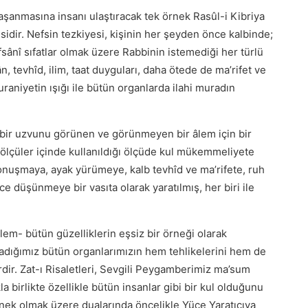
aşanmasına insanı ulaştıracak tek örnek Rasûl-i Kibriya
idir. Nefsin tezkiyesi, kişinin her şeyden önce kalbinde;
efsânî sıfatlar olmak üzere Rabbinin istemediği her türlü
tevhîd, ilim, taat duyguları, daha ötede de ma’rifet ve
aniyetin ışığı ile bütün organlarda ilahi muradın
r bir uzvunu görünen ve görünmeyen bir âlem için bir
î ölçüler içinde kullanıldığı ölçüde kul mükemmeliyete
konuşmaya, ayak yürümeye, kalb tevhîd ve ma’rifete, ruh
e düşünmeye bir vasıta olarak yaratılmış, her biri ile
lem- bütün güzelliklerin eşsiz bir örneği olarak
şadığımız bütün organlarımızın hem tehlikelerini hem de
rdir. Zat-ı Risaletleri, Sevgili Peygamberimiz ma’sum
a birlikte özellikle bütün insanlar gibi bir kul olduğunu
nek olmak üzere dualarında öncelikle Yüce Yaratıcıya