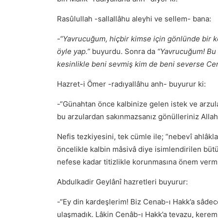
Rasûlullah -sallallâhu aleyhi ve sellem- bana:
-“Yavrucuğum, hiçbir kimse için gönlünde bir k
öyle yap.”
buyurdu. Sonra da
“Yavrucuğum! Bu 
kesinlikle beni sevmiş kim de beni severse Cenn
Hazret-i Ömer -radıyallâhu anh- buyurur ki:
-“Günahtan önce kalbinize gelen istek ve arzul
bu arzulardan sakınmazsanız gönülleriniz Allah’
Nefis tezkiyesini, tek cümle ile; “nebevî ahlâkl
öncelikle kalbin mâsivâ diye isimlendirilen bü
nefese kadar titizlikle korunmasına önem vermi
Abdulkadir Geylânî hazretleri buyurur:
-“Ey din kardeşlerim! Biz Cenab-ı Hakk’a sâdece 
ulaşmadık. Lâkin Cenâb-ı Hakk’a tevazu, kerem,