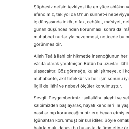
Şüphesiz nefsin tezkiyesi ile en yüce ahlâkın y
efendimiz, tek yol da O’nun sünnet-i nebeviyyes
iç dünyasında inkâr, nifak, cehâlet, ma’siyet, n
günah düşüncesinden korunması, sonra da îmân, 
muhabbet nurlarıyla bezenmesi, neticede bu nur
görünmesidir.
Allah Teâlâ ilahi bir hikmetle insanoğlunun he
vâsıta olarak yaratmıştır. Bütün bu uzuvlar ilâh
ulaşacaktır. Göz görmeğe, kulak işitmeye, dil 
muhabbete, akıl tefekkür ve her işin sonunu iyic
ilgili de ilâhî ve nebevî ölçüler konulmuştur.
Sevgili Peygamberimiz -sallallâhu aleyhi ve sel
kalbimizden başlayarak, hayatı kendileri ile ya
nasıl arınıp korunacağını bizlere beyan etmişle
(günahtan korunmuş) bir kul idiler. Böyle olmakl
hatırlatmak, dahası bu hususta da ümmetine ör