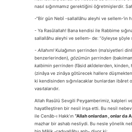
nasıl sığınmamız gerektiğini öğretmişlerdir. 
-“Bir gün Nebî -sallallâhu aleyhi ve sellem-‘in
- Ya Rasûlallah! Bana kendisi ile Rabbime sığın
sallallâhu aleyhi ve sellem- de: “öyleyse şöyle
- Allahım!
Kulağımın şerrinden (ma’siyetleri di
benzerlerinden)
, gözümün şerrinden
(bakılma
kalbimin şerrinden
(fâsid akîdelerden, kinden,
(zinâya ve zinâya götürecek hallere düşmekten,
ki kendisinden sığınılacaklar bunlardan ibâret o
vasıtalarıdır.
Allah Rasûlü Sevgili Peygamberimiz, kalpleri ve
hayatîleştiren bir nesil inşa etti. Bu nesil nebe
ile Cenâb-ı Hakk’ın
“Allah onlardan , onlar da A
mazhar bir ashab nesliydi. Bu nesle yönelik ne
bin Mâlik -radıyallâhu anh- diyor ki: