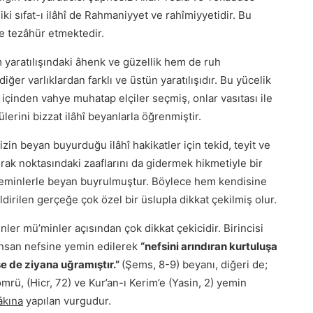
 iki sıfat-ı ilâhî de Rahmaniyyet ve rahîmiyyetidir. Bu
de tezâhür etmektedir.
m yaratılışındaki âhenk ve güzellik hem de ruh
iğer varlıklardan farklı ve üstün yaratılışıdır. Bu yücelik
 içinden vahye muhatap elçiler seçmiş, onlar vasıtası ile
ülerini bizzat ilâhî beyanlarla öğrenmiştir.
 beyan buyurduğu ilâhî hakikatler için tekid, teyit ve
drak noktasındaki zaaflarını da gidermek hikmetiyle bir
a yeminlerle beyan buyrulmuştur. Böylece hem kendisine
dirilen gerçeğe çok özel bir üslupla dikkat çekilmiş olur.
inler mü’minler açısından çok dikkat çekicidir. Birincisi
insan nefsine yemin edilerek
“nefsini arındıran kurtuluşa
se de ziyana uğramıştır.”
(Şems, 8-9) beyanı, diğeri de;
ömrü, (Hicr, 72) ve Kur’an-ı Kerim’e (Yasin, 2) yemin
âkına
yapılan vurgudur.