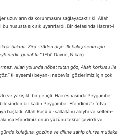
r uzuvların da korunmasını sağlayacaktır ki, Allah
i bu hususta sık sık uyarırlardı. Bir defasında Hazret-i
rar bakma. Zira -irâden dışı- ilk bakış senin için
yhinedir, günahtır.”
(Ebû Davud, Nikah)
örmez. Allah yolunda nöbet tutan göz, Allah korkusu ile
göz.”
(Heysemî) beyan-ı nebevîsi gözlerimiz için çok
zlü ve yakışıklı bir gençti. Hac esnasında Peygamber
abilesinden bir kadın Peygamber Efendimiz’e fetva
a başladı. Allah Rasûlü -sallallâhu aleyhi ve sellem-
 bakınca Efendimiz onun yüzünü tekrar çevirdi ve:
ugünde kulağına, gözüne ve diline sahip olursa mutlaka