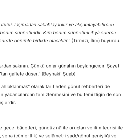
ötülük taşımadan sabahlayabilir ve akşamlayabilirsen
benim sünnetimdir. Kim benim sünnetimi ihyâ ederse
ette benimle birlikte olacaktır.”
(Tirmizi, İlim) buyurdu.
ardan sakının. Çünkü onlar günahın başlangıcıdır. Şayet
tan gaflete düşer.” (Beyhakî, Şuab)
a ahlâklanmak” olarak tarif eden gönül rehberleri de
tün yabancılardan temizlenmesini ve bu temizliğin de son
şlerdir.
gece ibâdetleri, gündüz nâfile oruçları ve ilim tedrisi ile
 sehâ (cömertlik) ve selâmet-i sadr/gönül genişliği ve