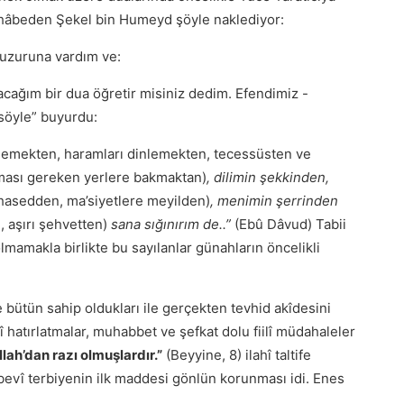
Sahâbeden Şekel bin Humeyd şöyle naklediyor:
 huzuruna vardım ve:
acağım bir dua öğretir misiniz dedim. Efendimiz -
 söyle” buyurdu:
nlemekten, haramları dinlemekten, tecessüsten ve
ması gereken yerlere bakmaktan)
, dilimin şekkinden,
 hasedden, ma’siyetlere meyilden)
, menimin şerrinden
 aşırı şehvetten)
sana sığınırım de..”
(Ebû Dâvud) Tabii
lmamakla birlikte bu sayılanlar günahların öncelikli
 bütün sahip oldukları ile gerçekten tevhid akîdesini
vî hatırlatmalar, muhabbet ve şefkat dolu fiilî müdahaleler
llah’dan razı olmuşlardır.”
(Beyyine, 8) ilahî taltife
bevî terbiyenin ilk maddesi gönlün korunması idi. Enes