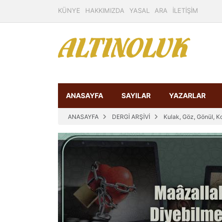
KÜNYE
HAKKIMIZDA
YASAL
ARA
İLETİŞİM
ANASAYFA
SAYILAR
YAZARLAR
ANASAYFA
DERGİ ARŞİVİ
Kulak, Göz, Gönül, K