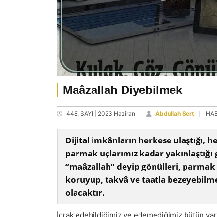
Maâzallah Diyebilmek
448. SAYI | 2023 Haziran
Abdullah Sert
HAB
Dijital imkânların herkese ulaştığı, h
parmak uçlarımız kadar yakınlaştığı
“maâzallah” deyip gönülleri, parmak u
koruyup, takvâ ve taatla bezeyebilme
olacaktır.
İdrak edebildiğimiz ve edemediğimiz bütün varl