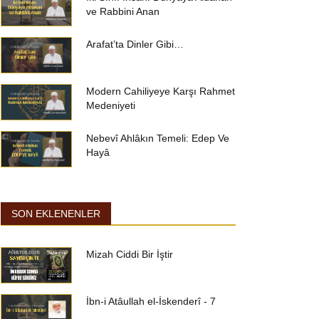
ve Rabbini Anan
Arafat’ta Dinler Gibi…
Modern Cahiliyeye Karşı Rahmet
Medeniyeti
Nebevî Ahlâkın Temeli: Edep Ve
Hayâ
SON EKLENENLER
Mizah Ciddi Bir İştir
İbn-i Atâullah el-İskenderî - 7