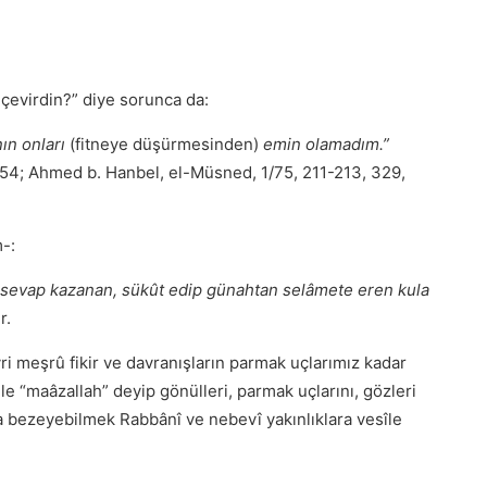
çevirdin?” diye sorunca da:
nın onları
(fitneye düşürmesinden)
emin olamadım.”
4/54; Ahmed b. Hanbel, el-Müsned, 1/75, 211-213, 329,
m-:
sevap kazanan, sükût edip günahtan selâmete eren kula
r.
ayri meşrû fikir ve davranışların parmak uçlarımız kadar
e “maâzallah” deyip gönülleri, parmak uçlarını, gözleri
la bezeyebilmek Rabbânî ve nebevî yakınlıklara vesîle