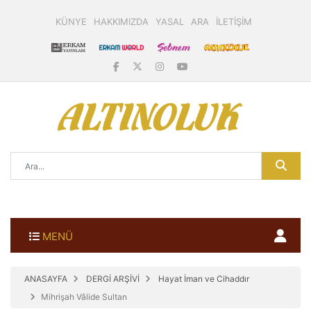
KÜNYE
HAKKIMIZDA
YASAL
ARA
İLETİŞİM
MENÜ
ANASAYFA
DERGİ ARŞİVİ
Hayat İman ve Cihaddır
Mihrişah Vâlide Sultan