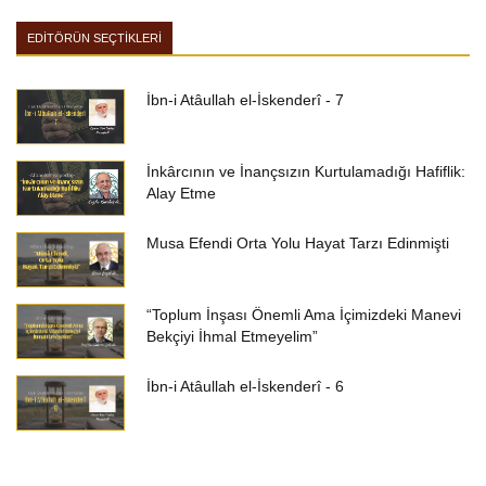
EDİTÖRÜN SEÇTİKLERİ
İbn-i Atâullah el-İskenderî - 7
İnkârcının ve İnançsızın Kurtulamadığı Hafiflik:
Alay Etme
Musa Efendi Orta Yolu Hayat Tarzı Edinmişti
“Toplum İnşası Önemli Ama İçimizdeki Manevi
Bekçiyi İhmal Etmeyelim”
İbn-i Atâullah el-İskenderî - 6