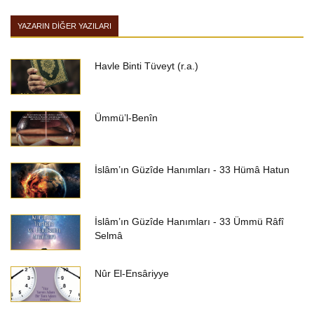
YAZARIN DIĞER YAZILARI
Havle Binti Tüveyt (r.a.)
Ümmü’l-Benîn
İslâm’ın Güzîde Hanımları - 33 Hümâ Hatun
İslâm’ın Güzîde Hanımları - 33 Ümmü Râfî
Selmâ
Nûr El-Ensâriyye