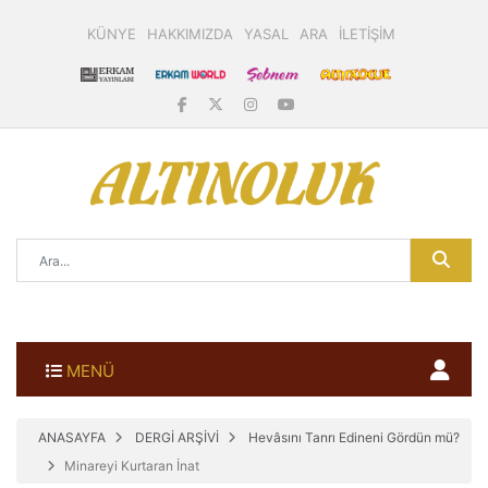
KÜNYE
HAKKIMIZDA
YASAL
ARA
İLETİŞİM
MENÜ
ANASAYFA
DERGİ ARŞİVİ
Hevâsını Tanrı Edineni Gördün mü?
Minareyi Kurtaran İnat