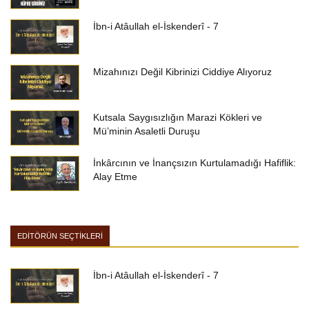
İbn-i Atâullah el-İskenderî - 7
Mizahınızı Değil Kibrinizi Ciddiye Alıyoruz
Kutsala Saygısızlığın Marazi Kökleri ve
Mü’minin Asaletli Duruşu
İnkârcının ve İnançsızın Kurtulamadığı Hafiflik:
Alay Etme
EDİTÖRÜN SEÇTİKLERİ
İbn-i Atâullah el-İskenderî - 7