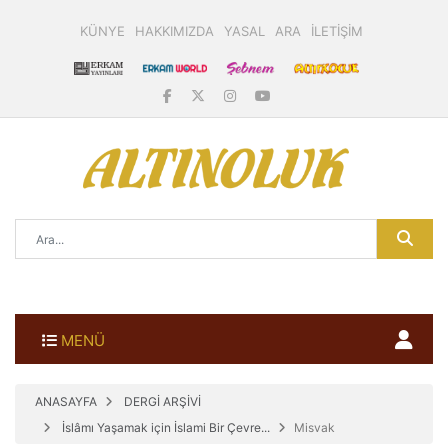
KÜNYE
HAKKIMIZDA
YASAL
ARA
İLETİŞİM
MENÜ
ANASAYFA
DERGİ ARŞİVİ
İslâmı Yaşamak için İslami Bir Çevre...
Misvak