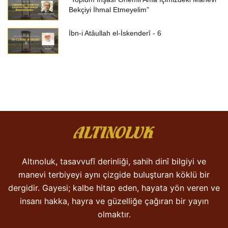
Bekçiyi İhmal Etmeyelim”
İbn-i Atâullah el-İskenderî - 6
Altınoluk, tasavvufî derinliği, sahih dinî bilgiyi ve
manevi terbiyeyi aynı çizgide buluşturan köklü bir
dergidir. Gayesi; kalbe hitap eden, hayata yön veren ve
insanı hakka, hayra ve güzelliğe çağıran bir yayın
olmaktır.