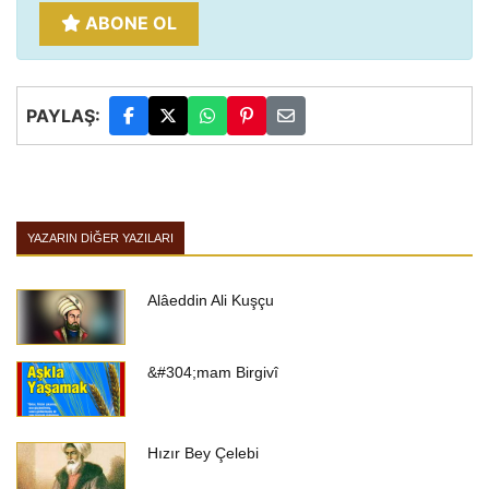
ABONE OL
PAYLAŞ:
YAZARIN DIĞER YAZILARI
Alâeddin Ali Kuşçu
&#304;mam Birgivî
Hızır Bey Çelebi