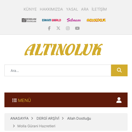
KÜNYE
HAKKIMIZDA
YASAL
ARA
İLETİŞİM
MENÜ
ANASAYFA
DERGİ ARŞİVİ
Allah Dostluğu
Molla Gürani Hazretleri