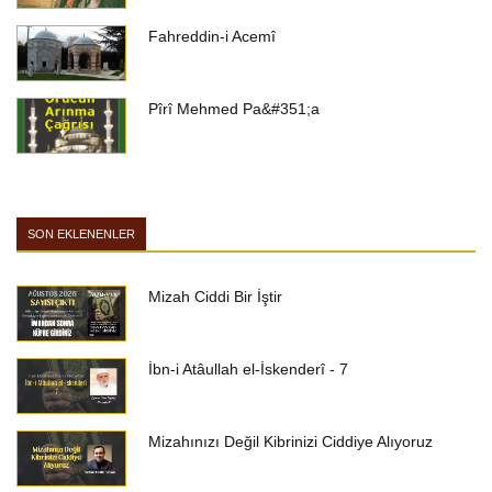
Fahreddin-i Acemî
Pîrî Mehmed Pa&#351;a
SON EKLENENLER
Mizah Ciddi Bir İştir
İbn-i Atâullah el-İskenderî - 7
Mizahınızı Değil Kibrinizi Ciddiye Alıyoruz