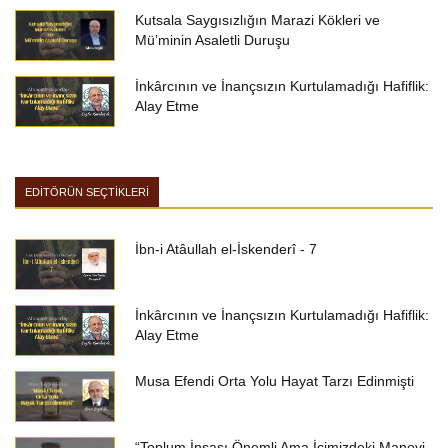
Kutsala Saygısızlığın Marazi Kökleri ve
Mü’minin Asaletli Duruşu
İnkârcının ve İnançsızın Kurtulamadığı Hafiflik:
Alay Etme
EDİTÖRÜN SEÇTİKLERİ
İbn-i Atâullah el-İskenderî - 7
İnkârcının ve İnançsızın Kurtulamadığı Hafiflik:
Alay Etme
Musa Efendi Orta Yolu Hayat Tarzı Edinmişti
“Toplum İnşası Önemli Ama İçimizdeki Manevi