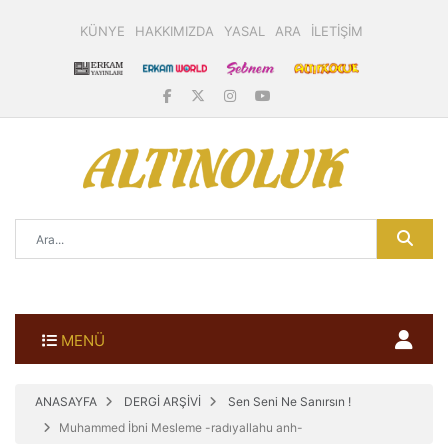
KÜNYE
HAKKIMIZDA
YASAL
ARA
İLETİŞİM
MENÜ
ANASAYFA
DERGİ ARŞİVİ
Sen Seni Ne Sanırsın !
Muhammed İbni Mesleme -radıyallahu anh-