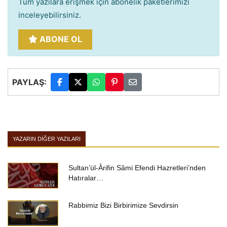
Tüm yazılara erişmek için abonelik paketlerimizi
inceleyebilirsiniz.
ABONE OL
PAYLAŞ:
YAZARIN DIĞER YAZILARI
Sultan’ül-Ârifin Sâmi Efendi Hazretleri’nden
Hatıralar…
Rabbimiz Bizi Birbirimize Sevdirsin