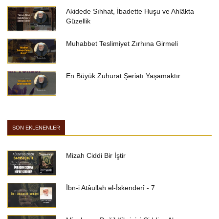
Akidede Sıhhat, İbadette Huşu ve Ahlâkta
Güzellik
Muhabbet Teslimiyet Zırhına Girmeli
En Büyük Zuhurat Şeriatı Yaşamaktır
SON EKLENENLER
Mizah Ciddi Bir İştir
İbn-i Atâullah el-İskenderî - 7