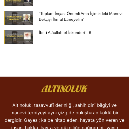
“Toplum İnşası Önemli Ama İçimizdeki Manevi
Bekçiyi İhmal Etmeyelim”
İbn-i Atâullah el-İskenderî - 6
Altınoluk, tasavvufî derinliği, sahih dinî bilgiyi ve
manevi terbiyeyi aynı çizgide buluşturan köklü bir
dergidir. Gayesi; kalbe hitap eden, hayata yön veren ve
insanı hakka, hayra ve güzelliğe çağıran bir yayın