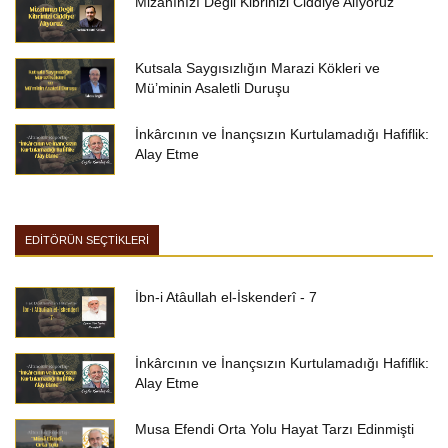
Mizahınızı Değil Kibrinizi Ciddiye Alıyoruz
Kutsala Saygısızlığın Marazi Kökleri ve
Mü’minin Asaletli Duruşu
İnkârcının ve İnançsızın Kurtulamadığı Hafiflik:
Alay Etme
EDİTÖRÜN SEÇTİKLERİ
İbn-i Atâullah el-İskenderî - 7
İnkârcının ve İnançsızın Kurtulamadığı Hafiflik:
Alay Etme
Musa Efendi Orta Yolu Hayat Tarzı Edinmişti