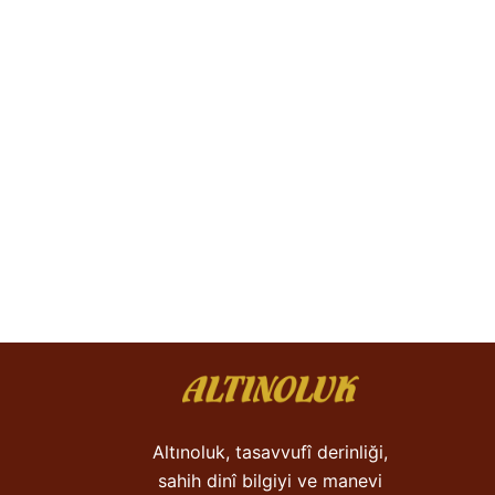
Altınoluk, tasavvufî derinliği,
sahih dinî bilgiyi ve manevi