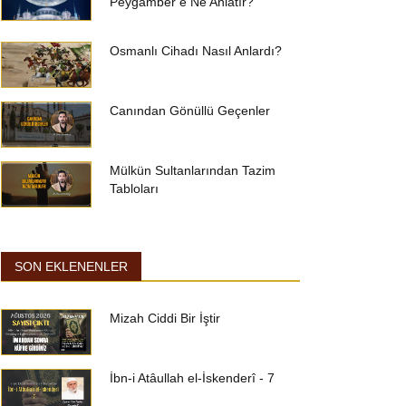
Peygamber’e Ne Anlatır?
Osmanlı Cihadı Nasıl Anlardı?
Canından Gönüllü Geçenler
Mülkün Sultanlarından Tazim
Tabloları
SON EKLENENLER
Mizah Ciddi Bir İştir
İbn-i Atâullah el-İskenderî - 7