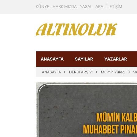
KÜNYE
HAKKIMIZDA
YASAL
ARA
İLETİŞİM
ANASAYFA
SAYILAR
YAZARLAR
ANASAYFA
DERGİ ARŞİVİ
Mü'min Yüreği
Mü