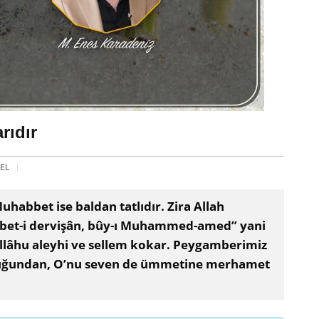
rıdır
EL
habbet ise baldan tatlıdır. Zira Allah
ohbet-i dervişân, bûy-ı Muhammed-amed” yani
llâhu aleyhi ve sellem kokar. Peygamberimiz
uğundan, O’nu seven de ümmetine merhamet