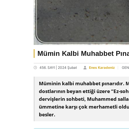
Mümin Kalbi Muhabbet Pına
456. SAYI | 2024 Şubat
Enes Karadeniz
GEN
Müminin kalbi muhabbet pınarıdır. Mu
dostlarının beyan ettiği üzere “Ez-s
dervişlerin sohbeti, Muhammed salla
ümmetine karşı çok merhametli old
besler.