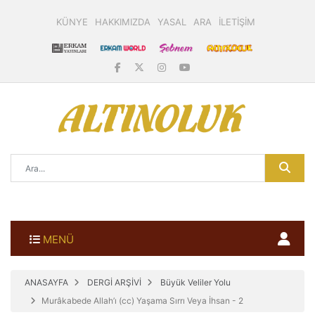
KÜNYE
HAKKIMIZDA
YASAL
ARA
İLETİŞİM
MENÜ
ANASAYFA
DERGİ ARŞİVİ
Büyük Veliler Yolu
Murâkabede Allah’ı (cc) Yaşama Sırrı Veya İhsan - 2