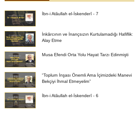
İbn-i Atâullah el-İskenderî - 7
İnkârcının ve İnançsızın Kurtulamadığı Hafiflik:
Alay Etme
Musa Efendi Orta Yolu Hayat Tarzı Edinmişti
“Toplum İnşası Önemli Ama İçimizdeki Manevi
Bekçiyi İhmal Etmeyelim”
İbn-i Atâullah el-İskenderî - 6