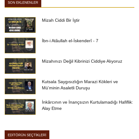
SON EKLENENLER
Mizah Ciddi Bir İştir
İbn-i Atâullah el-İskenderî - 7
Mizahınızı Değil Kibrinizi Ciddiye Alıyoruz
Kutsala Saygısızlığın Marazi Kökleri ve
Mü’minin Asaletli Duruşu
İnkârcının ve İnançsızın Kurtulamadığı Hafiflik:
Alay Etme
EDİTÖRÜN SEÇTİKLERİ