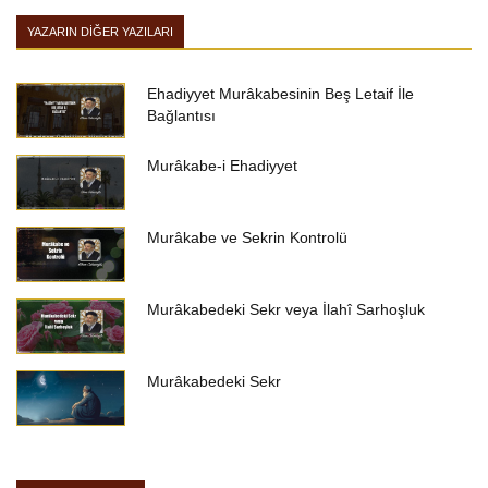
YAZARIN DIĞER YAZILARI
Ehadiyyet Murâkabesinin Beş Letaif İle
Bağlantısı
Murâkabe-i Ehadiyyet
Murâkabe ve Sekrin Kontrolü
Murâkabedeki Sekr veya İlahî Sarhoşluk
Murâkabedeki Sekr