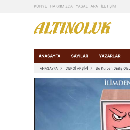
KÜNYE
HAKKIMIZDA
YASAL
ARA
İLETİŞİM
ANASAYFA
SAYILAR
YAZARLAR
ANASAYFA
DERGİ ARŞİVİ
Bu Kurban Diriliş Ols