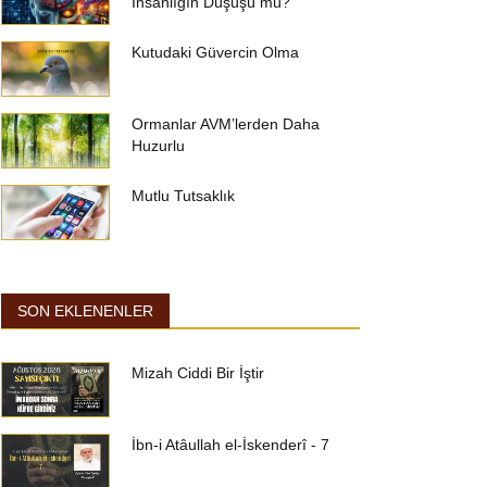
İnsanlığın Düşüşü mü?
Kutudaki Güvercin Olma
Ormanlar AVM’lerden Daha
Huzurlu
Mutlu Tutsaklık
SON EKLENENLER
Mizah Ciddi Bir İştir
İbn-i Atâullah el-İskenderî - 7