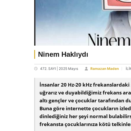
Ninem Haklıydı
472. SAYI | 2025 Mayıs
Ramazan Maden
İL
İnsanlar 20 Hz-20 kHz frekanslardaki s
uğrarız ve duyabildiğimiz frekans ara
altı gençler ve çocuklar tarafından 
Buna göre internette çocukların izled
dinlediğiniz her şeyi normal bulabili
frekansta çocuklarınıza kötü telkinle