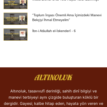
“Toplum İnşası Önemli Ama İçimizdeki Manevi
Bekçiyi İhmal Etmeyelim”
İbn-i Atâullah el-İskenderî - 6
Altınoluk, tasavvufî derinliği, sahih dinî bilgiyi ve
manevi terbiyeyi aynı çizgide buluşturan köklü bir
dergidir. Gayesi; kalbe hitap eden, hayata yön veren ve