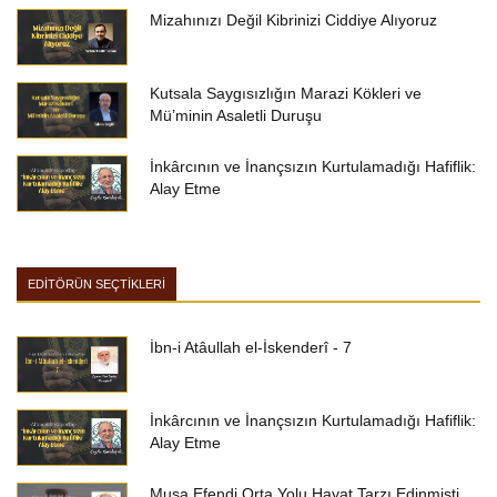
Mizahınızı Değil Kibrinizi Ciddiye Alıyoruz
Kutsala Saygısızlığın Marazi Kökleri ve
Mü’minin Asaletli Duruşu
İnkârcının ve İnançsızın Kurtulamadığı Hafiflik:
Alay Etme
EDİTÖRÜN SEÇTİKLERİ
İbn-i Atâullah el-İskenderî - 7
İnkârcının ve İnançsızın Kurtulamadığı Hafiflik:
Alay Etme
Musa Efendi Orta Yolu Hayat Tarzı Edinmişti