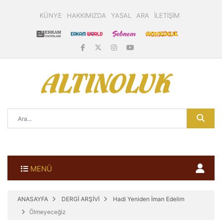
KÜNYE
HAKKIMIZDA
YASAL
ARA
İLETİŞİM
MENÜ
ANASAYFA
DERGİ ARŞİVİ
Hadi Yeniden İman Edelim
Ölmeyeceğiz