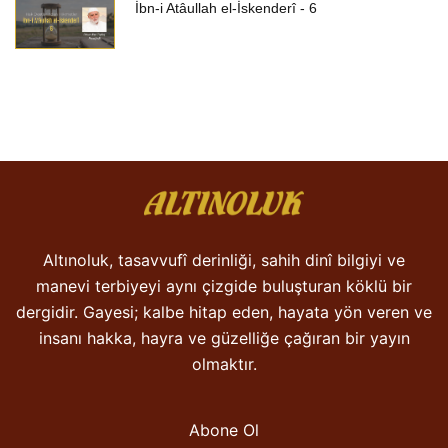
İbn-i Atâullah el-İskenderî - 6
Altınoluk, tasavvufî derinliği, sahih dinî bilgiyi ve
manevi terbiyeyi aynı çizgide buluşturan köklü bir
dergidir. Gayesi; kalbe hitap eden, hayata yön veren ve
insanı hakka, hayra ve güzelliğe çağıran bir yayın
olmaktır.
Abone Ol