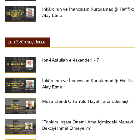
İnkârcının ve İnançsızın Kurtulamadığı Hafiflik:
Alay Etme
EDİTÖRÜN SEÇTİKLERİ
İbn-i Atâullah el-İskenderî - 7
İnkârcının ve İnançsızın Kurtulamadığı Hafiflik:
Alay Etme
Musa Efendi Orta Yolu Hayat Tarzı Edinmişti
“Toplum İnşası Önemli Ama İçimizdeki Manevi
Bekçiyi İhmal Etmeyelim”