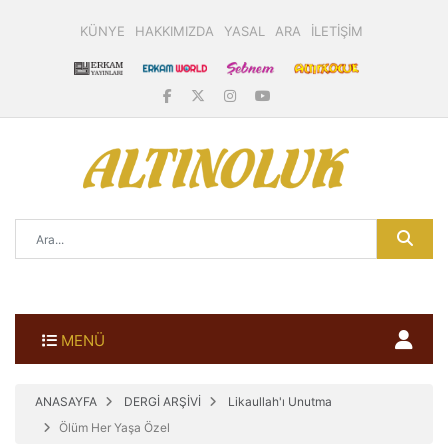
KÜNYE
HAKKIMIZDA
YASAL
ARA
İLETİŞİM
MENÜ
ANASAYFA
DERGİ ARŞİVİ
Likaullah'ı Unutma
Ölüm Her Yaşa Özel