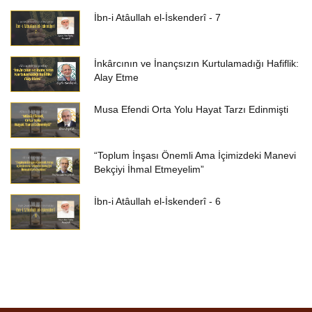
İbn-i Atâullah el-İskenderî - 7
İnkârcının ve İnançsızın Kurtulamadığı Hafiflik:
Alay Etme
Musa Efendi Orta Yolu Hayat Tarzı Edinmişti
“Toplum İnşası Önemli Ama İçimizdeki Manevi
Bekçiyi İhmal Etmeyelim”
İbn-i Atâullah el-İskenderî - 6