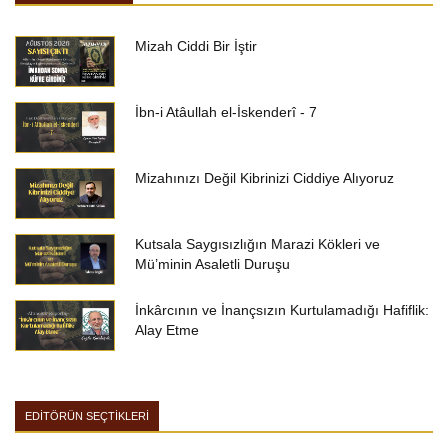
Mizah Ciddi Bir İştir
İbn-i Atâullah el-İskenderî - 7
Mizahınızı Değil Kibrinizi Ciddiye Alıyoruz
Kutsala Saygısızlığın Marazi Kökleri ve
Mü’minin Asaletli Duruşu
İnkârcının ve İnançsızın Kurtulamadığı Hafiflik:
Alay Etme
EDİTÖRÜN SEÇTİKLERİ