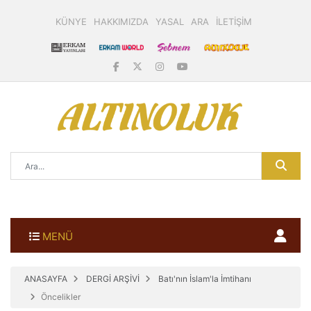
KÜNYE
HAKKIMIZDA
YASAL
ARA
İLETİŞİM
MENÜ
ANASAYFA
DERGİ ARŞİVİ
Batı'nın İslam'la İmtihanı
Öncelikler