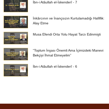
İbn-i Atâullah el-İskenderî - 7
İnkârcının ve İnançsızın Kurtulamadığı Hafiflik:
Alay Etme
Musa Efendi Orta Yolu Hayat Tarzı Edinmişti
“Toplum İnşası Önemli Ama İçimizdeki Manevi
Bekçiyi İhmal Etmeyelim”
İbn-i Atâullah el-İskenderî - 6