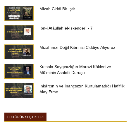
Mizah Ciddi Bir İştir
İbn-i Atâullah el-İskenderî - 7
Mizahınızı Değil Kibrinizi Ciddiye Alıyoruz
Kutsala Saygısızlığın Marazi Kökleri ve
Mü’minin Asaletli Duruşu
İnkârcının ve İnançsızın Kurtulamadığı Hafiflik:
Alay Etme
EDİTÖRÜN SEÇTİKLERİ