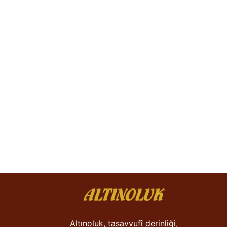
Altınoluk, tasavvufî derinliği,