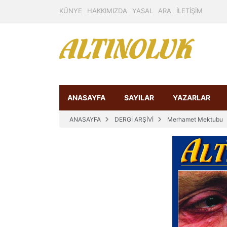
KÜNYE
HAKKIMIZDA
YASAL
ARA
İLETİŞİM
ANASAYFA
SAYILAR
YAZARLAR
ANASAYFA
DERGİ ARŞİVİ
Merhamet Mektubu