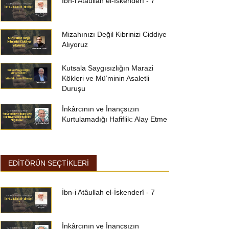
İbn-i Atâullah el-İskenderî - 7
Mizahınızı Değil Kibrinizi Ciddiye
Alıyoruz
Kutsala Saygısızlığın Marazi
Kökleri ve Mü’minin Asaletli
Duruşu
İnkârcının ve İnançsızın
Kurtulamadığı Hafiflik: Alay Etme
EDİTÖRÜN SEÇTİKLERİ
İbn-i Atâullah el-İskenderî - 7
İnkârcının ve İnançsızın