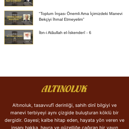
“Toplum İnşası Önemli Ama İçimizdeki Manevi
Bekçiyi İhmal Etmeyelim”
İbn-i Atâullah el-İskenderî - 6
Altınoluk, tasavvufî derinliği, sahih dinî bilgiyi ve
manevi terbiyeyi aynı çizgide buluşturan köklü bir
dergidir. Gayesi; kalbe hitap eden, hayata yön veren ve
insanı hakka, hayra ve güzelliğe çağıran bir yayın