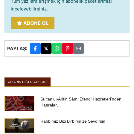
Tüm yazılara erişmek için abonelik paketlerimizi
inceleyebilirsiniz.
ABONE OL
PAYLAŞ:
YAZARIN DIĞER YAZILARI
Sultan’ül-Ârifin Sâmi Efendi Hazretleri’nden
Hatıralar…
Rabbimiz Bizi Birbirimize Sevdirsin