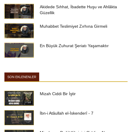
Akidede Sıhhat, İbadette Huşu ve Ahlâkta
Güzellik
Muhabbet Teslimiyet Zırhına Girmeli
En Büyük Zuhurat Şeriatı Yaşamaktır
SON EKLENENLER
Mizah Ciddi Bir İştir
İbn-i Atâullah el-İskenderî - 7