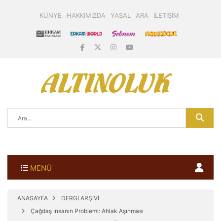
KÜNYE
HAKKIMIZDA
YASAL
ARA
İLETİŞİM
MENÜ
ANASAYFA
DERGİ ARŞİVİ
Çağdaş İnsanın Problemi: Ahlak Aşınması