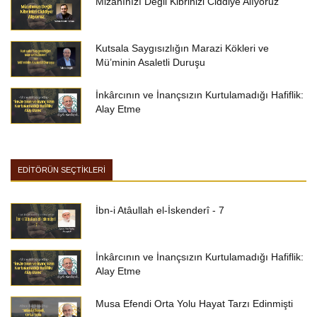
Mizahınızı Değil Kibrinizi Ciddiye Alıyoruz
Kutsala Saygısızlığın Marazi Kökleri ve
Mü’minin Asaletli Duruşu
İnkârcının ve İnançsızın Kurtulamadığı Hafiflik:
Alay Etme
EDİTÖRÜN SEÇTİKLERİ
İbn-i Atâullah el-İskenderî - 7
İnkârcının ve İnançsızın Kurtulamadığı Hafiflik:
Alay Etme
Musa Efendi Orta Yolu Hayat Tarzı Edinmişti