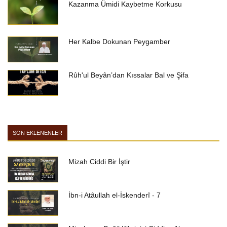
Kazanma Ümidi Kaybetme Korkusu
Her Kalbe Dokunan Peygamber
Rûh'ul Beyân’dan Kıssalar Bal ve Şifa
SON EKLENENLER
Mizah Ciddi Bir İştir
İbn-i Atâullah el-İskenderî - 7