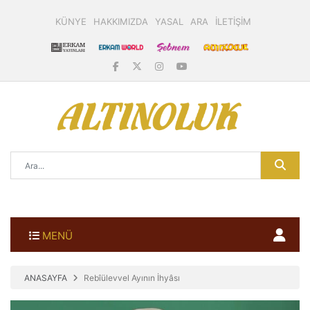
KÜNYE
HAKKIMIZDA
YASAL
ARA
İLETİŞİM
MENÜ
ANASAYFA
Rebîülevvel Ayının İhyâsı