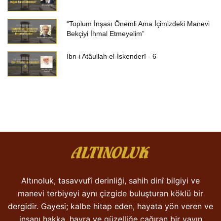
“Toplum İnşası Önemli Ama İçimizdeki Manevi
Bekçiyi İhmal Etmeyelim”
İbn-i Atâullah el-İskenderî - 6
Altınoluk, tasavvufî derinliği, sahih dinî bilgiyi ve
manevi terbiyeyi aynı çizgide buluşturan köklü bir
dergidir. Gayesi; kalbe hitap eden, hayata yön veren ve
insanı hakka, hayra ve güzelliğe çağıran bir yayın