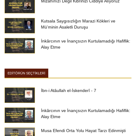
Mizahınızı Değil Kibrinizi Ciddiye Alıyoruz
Kutsala Saygısızlığın Marazi Kökleri ve
Mü’minin Asaletli Duruşu
İnkârcının ve İnançsızın Kurtulamadığı Hafiflik:
Alay Etme
EDİTÖRÜN SEÇTİKLERİ
İbn-i Atâullah el-İskenderî - 7
İnkârcının ve İnançsızın Kurtulamadığı Hafiflik:
Alay Etme
Musa Efendi Orta Yolu Hayat Tarzı Edinmişti