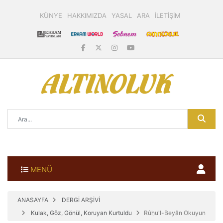
KÜNYE
HAKKIMIZDA
YASAL
ARA
İLETİŞİM
MENÜ
ANASAYFA
DERGİ ARŞİVİ
Kulak, Göz, Gönül, Koruyan Kurtuldu
Rûḥu'l-Beyân Okuyun