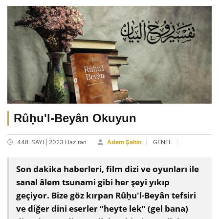
Rûḥu'l-Beyân Okuyun
448. SAYI | 2023 Haziran
Adem Şahin
GENEL
Son dakika haberleri, film dizi ve oyunları ile
sanal âlem tsunami gibi her şeyi yıkıp
geçiyor. Bize göz kırpan Rûḥu'l-Beyân tefsiri
ve diğer dini eserler “heyte lek” (gel bana)