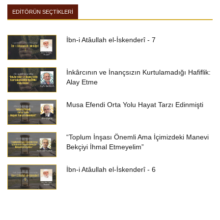
EDİTÖRÜN SEÇTİKLERİ
İbn-i Atâullah el-İskenderî - 7
İnkârcının ve İnançsızın Kurtulamadığı Hafiflik:
Alay Etme
Musa Efendi Orta Yolu Hayat Tarzı Edinmişti
“Toplum İnşası Önemli Ama İçimizdeki Manevi
Bekçiyi İhmal Etmeyelim”
İbn-i Atâullah el-İskenderî - 6