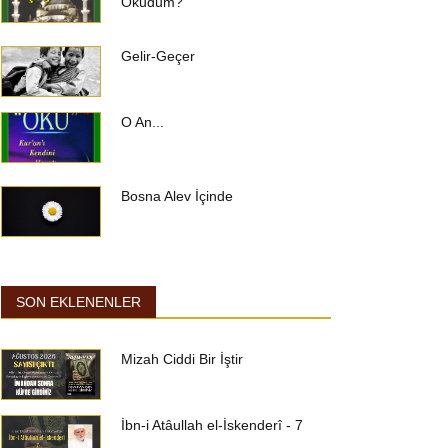
Okudum?
Gelir-Geçer
O An...
Bosna Alev İçinde
SON EKLENENLER
Mizah Ciddi Bir İştir
İbn-i Atâullah el-İskenderî - 7