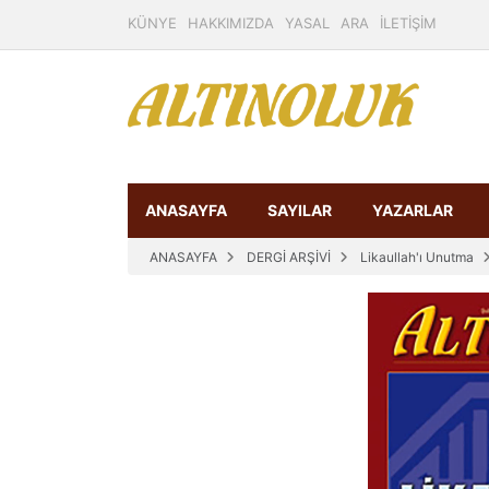
KÜNYE
HAKKIMIZDA
YASAL
ARA
İLETİŞİM
ANASAYFA
SAYILAR
YAZARLAR
ANASAYFA
DERGİ ARŞİVİ
Likaullah'ı Unutma