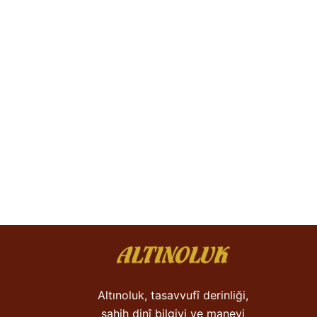
Altınoluk, tasavvufî derinliği,
sahih dinî bilgiyi ve manevi