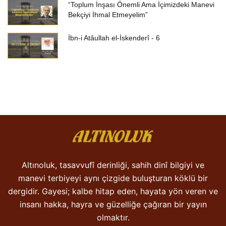
“Toplum İnşası Önemli Ama İçimizdeki Manevi
Bekçiyi İhmal Etmeyelim”
İbn-i Atâullah el-İskenderî - 6
Altınoluk, tasavvufî derinliği, sahih dinî bilgiyi ve
manevi terbiyeyi aynı çizgide buluşturan köklü bir
dergidir. Gayesi; kalbe hitap eden, hayata yön veren ve
insanı hakka, hayra ve güzelliğe çağıran bir yayın
olmaktır.