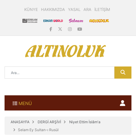
KÜNYE
HAKKIMIZDA
YASAL
ARA
İLETİŞİM
MENÜ
ANASAYFA
DERGİ ARŞİVİ
Niyet Ettim İslâm'a
Selam Ey Sultan-ı Rusül