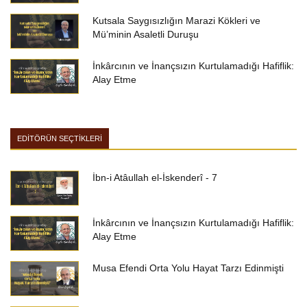
Kutsala Saygısızlığın Marazi Kökleri ve
Mü’minin Asaletli Duruşu
İnkârcının ve İnançsızın Kurtulamadığı Hafiflik:
Alay Etme
EDİTÖRÜN SEÇTİKLERİ
İbn-i Atâullah el-İskenderî - 7
İnkârcının ve İnançsızın Kurtulamadığı Hafiflik:
Alay Etme
Musa Efendi Orta Yolu Hayat Tarzı Edinmişti