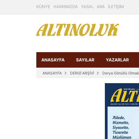
KÜNYE
HAKKIMIZDA
YASAL
ARA
İLETİŞİM
ANASAYFA
SAYILAR
YAZARLAR
ANASAYFA
DERGİ ARŞİVİ
Derya Gönüllü Olma