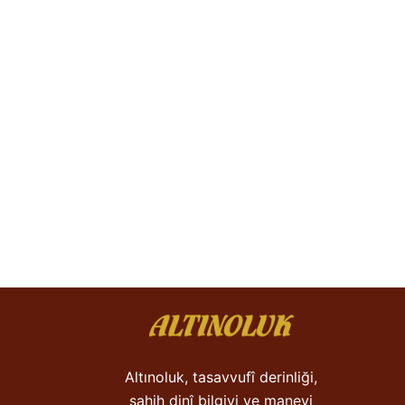
Altınoluk, tasavvufî derinliği,
sahih dinî bilgiyi ve manevi