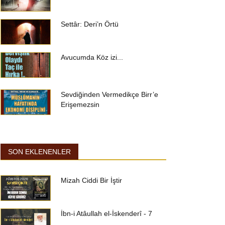
Settâr: Deri’n Örtü
Avucumda Köz izi...
Sevdiğinden Vermedikçe Birr’e
Erişemezsin
SON EKLENENLER
Mizah Ciddi Bir İştir
İbn-i Atâullah el-İskenderî - 7