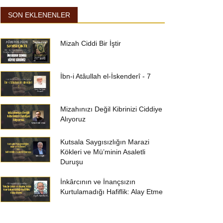
SON EKLENENLER
Mizah Ciddi Bir İştir
İbn-i Atâullah el-İskenderî - 7
Mizahınızı Değil Kibrinizi Ciddiye
Alıyoruz
Kutsala Saygısızlığın Marazi
Kökleri ve Mü’minin Asaletli
Duruşu
İnkârcının ve İnançsızın
Kurtulamadığı Hafiflik: Alay Etme