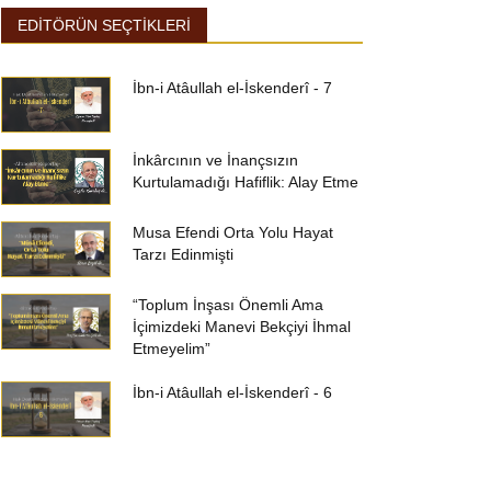
EDİTÖRÜN SEÇTİKLERİ
İbn-i Atâullah el-İskenderî - 7
İnkârcının ve İnançsızın
Kurtulamadığı Hafiflik: Alay Etme
Musa Efendi Orta Yolu Hayat
Tarzı Edinmişti
“Toplum İnşası Önemli Ama
İçimizdeki Manevi Bekçiyi İhmal
Etmeyelim”
İbn-i Atâullah el-İskenderî - 6