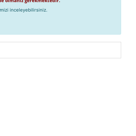
e olmanız gerekmektedir.
izi inceleyebilirsiniz.