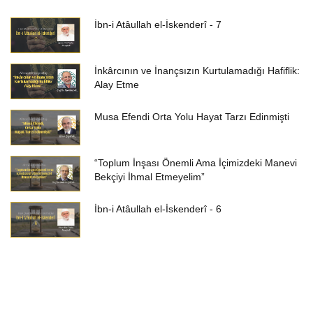
İbn-i Atâullah el-İskenderî - 7
İnkârcının ve İnançsızın Kurtulamadığı Hafiflik:
Alay Etme
Musa Efendi Orta Yolu Hayat Tarzı Edinmişti
“Toplum İnşası Önemli Ama İçimizdeki Manevi
Bekçiyi İhmal Etmeyelim”
İbn-i Atâullah el-İskenderî - 6