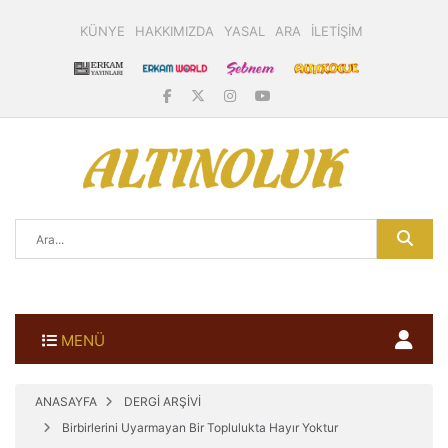
KÜNYE
HAKKIMIZDA
YASAL
ARA
İLETİŞİM
MENÜ
ANASAYFA
DERGİ ARŞİVİ
Birbirlerini Uyarmayan Bir Toplulukta Hayır Yoktur