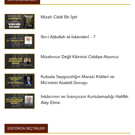
Mizah Ciddi Bir İştir
İbn-i Atâullah el-İskenderî - 7
Mizahınızı Değil Kibrinizi Ciddiye Alıyoruz
Kutsala Saygısızlığın Marazi Kökleri ve
Mü’minin Asaletli Duruşu
İnkârcının ve İnançsızın Kurtulamadığı Hafiflik:
Alay Etme
EDİTÖRÜN SEÇTİKLERİ