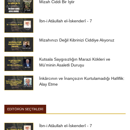
Mizah Ciddi Bir İştir
İbn-i Atâullah el-İskenderî - 7
Mizahınızı Değil Kibrinizi Ciddiye Alıyoruz
Kutsala Saygısızlığın Marazi Kökleri ve
Mü’minin Asaletli Duruşu
İnkârcının ve İnançsızın Kurtulamadığı Hafiflik:
Alay Etme
EDİTÖRÜN SEÇTİKLERİ
İbn-i Atâullah el-İskenderî - 7