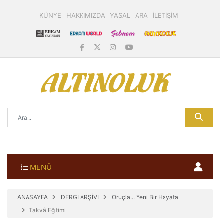
KÜNYE
HAKKIMIZDA
YASAL
ARA
İLETİŞİM
MENÜ
ANASAYFA
DERGİ ARŞİVİ
Oruçla... Yeni Bir Hayata
Takvâ Eğitimi