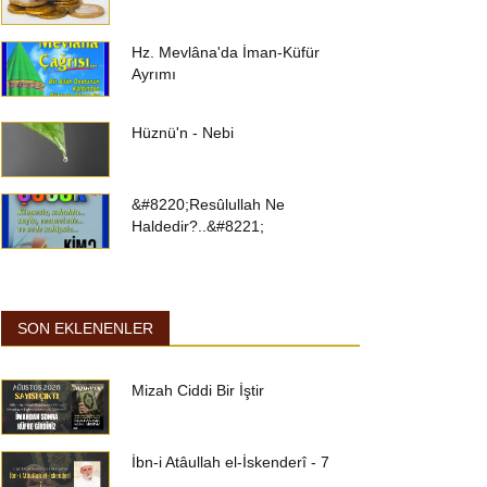
Hz. Mevlâna'da İman-Küfür
Ayrımı
Hüznü'n - Nebi
&#8220;Resûlullah Ne
Haldedir?..&#8221;
SON EKLENENLER
Mizah Ciddi Bir İştir
İbn-i Atâullah el-İskenderî - 7