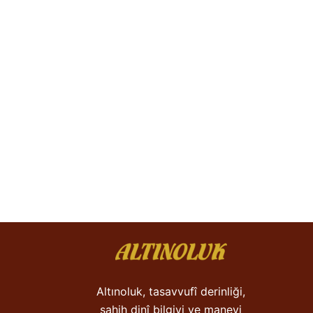
Altınoluk, tasavvufî derinliği,
sahih dinî bilgiyi ve manevi