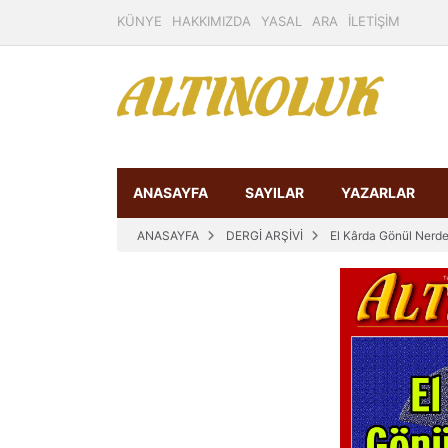
KÜNYE
HAKKIMIZDA
YASAL
ARA
İLETİŞİM
ANASAYFA
SAYILAR
YAZARLAR
ANASAYFA
DERGİ ARŞİVİ
El Kârda Gönül Nerd