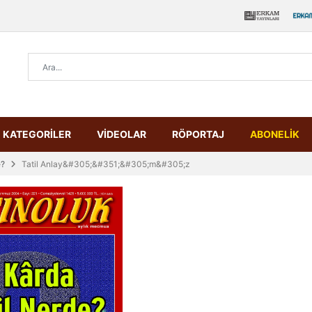
KATEGORİLER
VİDEOLAR
RÖPORTAJ
ABONELİK
e?
Tatil Anlay&#305;&#351;&#305;m&#305;z