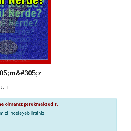
305;m&#305;z
EL
e olmanız gerekmektedir.
izi inceleyebilirsiniz.