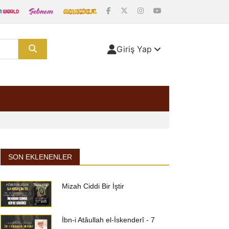
Giriş Yap
SON EKLENENLER
Mizah Ciddi Bir İştir
İbn-i Atâullah el-İskenderî - 7