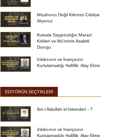
Mizahınızı Değil Kibrinizi Ciddiye
Alıyoruz
Kutsala Saygısızlığın Marazi
Kökleri ve Mü’minin Asaletli
Duruşu
İnkârcının ve İnançsızın
Kurtulamadığı Hafiflik: Alay Etme
EDİTÖRÜN SEÇTİKLERİ
İbn-i Atâullah el-İskenderî - 7
İnkârcının ve İnançsızın
Kurtulamadığı Hafiflik: Alay Etme