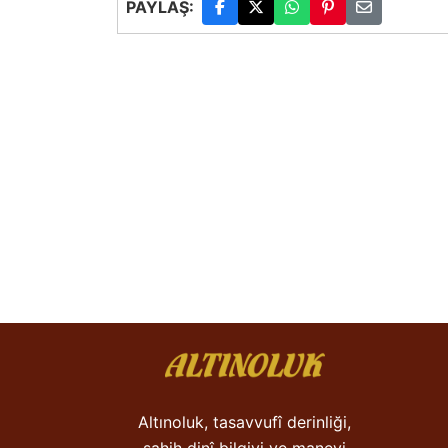
PAYLAŞ:
Altınoluk, tasavvufî derinliği,