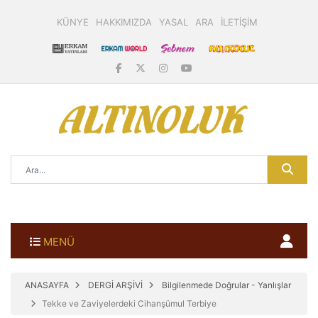
KÜNYE
HAKKIMIZDA
YASAL
ARA
İLETİŞİM
MENÜ
ANASAYFA
DERGİ ARŞİVİ
Bilgilenmede Doğrular - Yanlışlar
Tekke ve Zaviyelerdeki Cihanşümul Terbiye