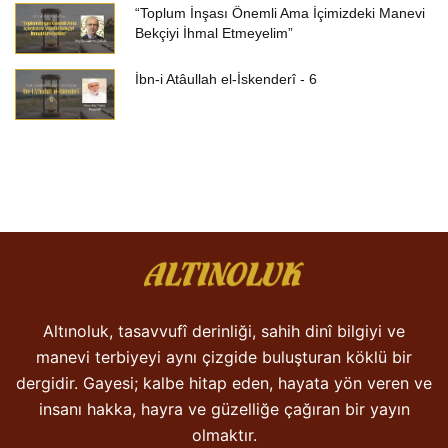
“Toplum İnşası Önemli Ama İçimizdeki Manevi
Bekçiyi İhmal Etmeyelim”
İbn-i Atâullah el-İskenderî - 6
Altınoluk, tasavvufî derinliği, sahih dinî bilgiyi ve
manevi terbiyeyi aynı çizgide buluşturan köklü bir
dergidir. Gayesi; kalbe hitap eden, hayata yön veren ve
insanı hakka, hayra ve güzelliğe çağıran bir yayın
olmaktır.