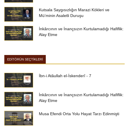
Kutsala Saygısızlığın Marazi Kökleri ve
Mü’minin Asaletli Duruşu
İnkârcının ve İnançsızın Kurtulamadığı Hafiflik:
Alay Etme
EDİTÖRÜN SEÇTİKLERİ
İbn-i Atâullah el-İskenderî - 7
İnkârcının ve İnançsızın Kurtulamadığı Hafiflik:
Alay Etme
Musa Efendi Orta Yolu Hayat Tarzı Edinmişti