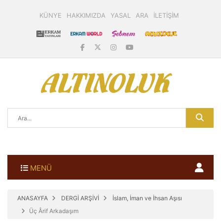
KÜNYE
HAKKIMIZDA
YASAL
ARA
İLETİŞİM
MENÜ
ANASAYFA
DERGİ ARŞİVİ
İslam, İman ve İhsan Aşısı
Üç Ârif Arkadaşım