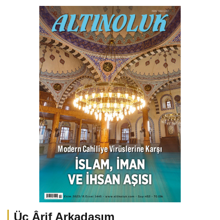
Üç Ârif Arkadaşım