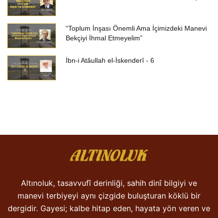
“Toplum İnşası Önemli Ama İçimizdeki Manevi
Bekçiyi İhmal Etmeyelim”
İbn-i Atâullah el-İskenderî - 6
Altınoluk, tasavvufî derinliği, sahih dinî bilgiyi ve
manevi terbiyeyi aynı çizgide buluşturan köklü bir
dergidir. Gayesi; kalbe hitap eden, hayata yön veren ve